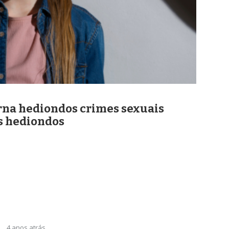
rna hediondos crimes sexuais
es hediondos
4 anos atrás