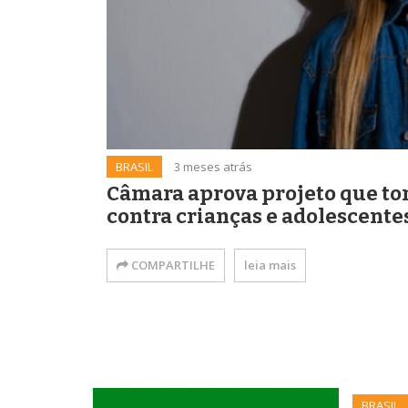
BRASIL
3 meses atrás
Câmara aprova projeto que to
contra crianças e adolescent
COMPARTILHE
leia mais
BRASIL