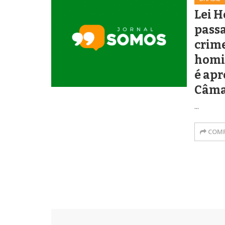
Lei H
passa
crim
homic
é apr
Câma
...
COMP