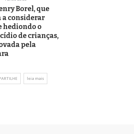
enry Borel, que
 a considerar
e hediondo o
ídio de crianças,
ovada pela
ra
ARTILHE
leia mais