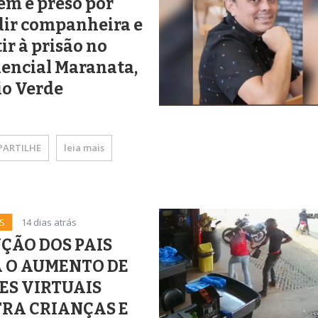
m é preso por
dir companheira e
tir à prisão no
encial Maranata,
io Verde
ARTILHE
leia mais
S
14 dias atrás
ÇÃO DOS PAIS
 O AUMENTO DE
ES VIRTUAIS
RA CRIANÇAS E