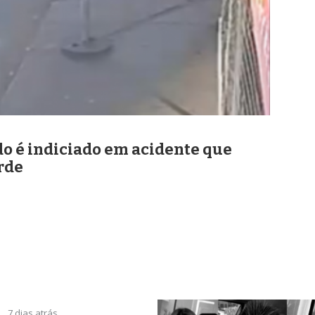
o é indiciado em acidente que
rde
7 dias atrás