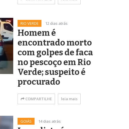
RIO VERDE
12 dias atrás
Homem é
encontrado morto
com golpes de faca
no pescoço em Rio
Verde; suspeito é
procurado
COMPARTILHE
leia mais
GOIÁS
14 dias atrás