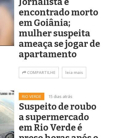
Jornalista é
encontrado morto
em Goiânia;
mulher suspeita
ameaça se jogar de
apartamento
COMPARTILHE
leia mais
RIO VERDE
15 dias atrás
Suspeito de roubo
a supermercado
em Rio Verde é