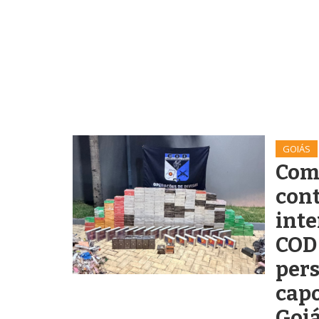
GOIÁS
Com
cont
inte
COD
pers
cap
Goi