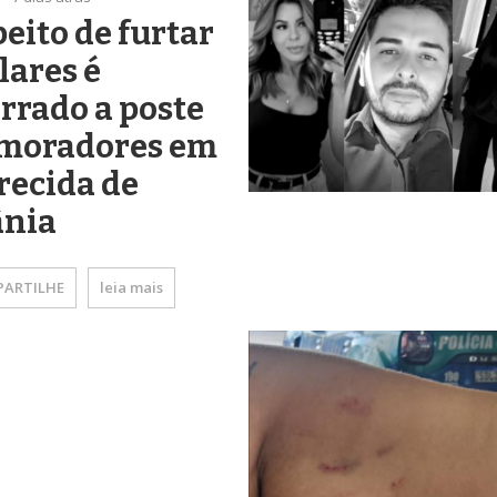
eito de furtar
lares é
rrado a poste
 moradores em
recida de
ânia
ARTILHE
leia mais