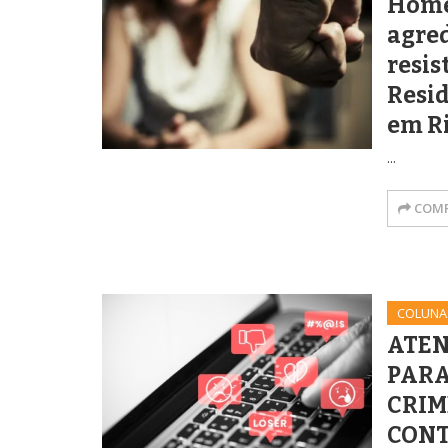
Home
agre
resis
Resid
em R
...
COMP
COLUNA
ATEN
PARA
CRIM
CONT