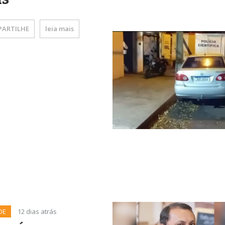
ARTILHE
leia mais
DE
12 dias atrás