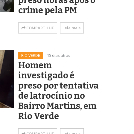
preso horas após o
crime pela PM
COMPARTILHE
leia mais
RIO VERDE
15 dias atrás
Homem
investigado é
preso por tentativa
de latrocínio no
Bairro Martins, em
Rio Verde
COMPARTILHE
leia mais