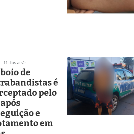
11 dias atrás
boio de
rabandistas é
rceptado pelo
 após
eguição e
otamento em
ás