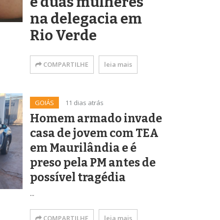
e duas mulheres
na delegacia em
Rio Verde
COMPARTILHE
leia mais
GOIÁS
11 dias atrás
Homem armado invade
casa de jovem com TEA
em Maurilândia e é
preso pela PM antes de
possível tragédia
...
COMPARTILHE
leia mais