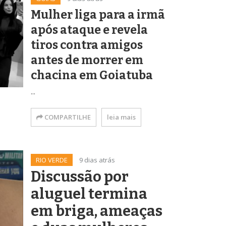
Mulher liga para a irmã
após ataque e revela
tiros contra amigos
antes de morrer em
chacina em Goiatuba
...
COMPARTILHE
leia mais
RIO VERDE
9 dias atrás
Discussão por
aluguel termina
em briga, ameaças