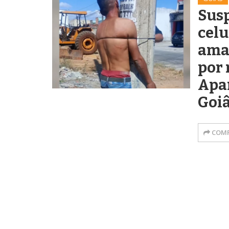
Susp
celu
ama
por
Apa
Goi
COMP