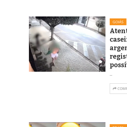
GOIÁS
Aten
casei
argen
regis
possí
...
COMP