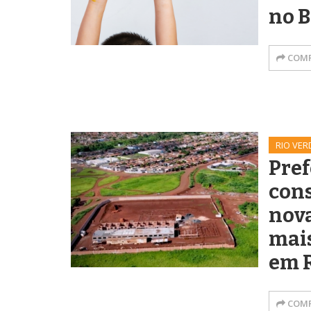
no B
COMP
RIO VER
Pref
cons
nova
mais
em 
COMP