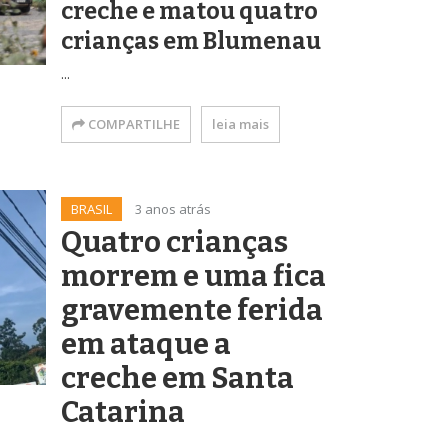
creche e matou quatro
crianças em Blumenau
...
COMPARTILHE
leia mais
BRASIL
3 anos atrás
Quatro crianças
morrem e uma fica
gravemente ferida
em ataque a
creche em Santa
Catarina