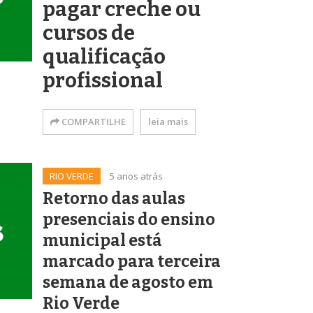
pagar creche ou
cursos de
qualificação
profissional
COMPARTILHE
leia mais
RIO VERDE
5 anos atrás
Retorno das aulas
presenciais do ensino
municipal está
marcado para terceira
semana de agosto em
Rio Verde