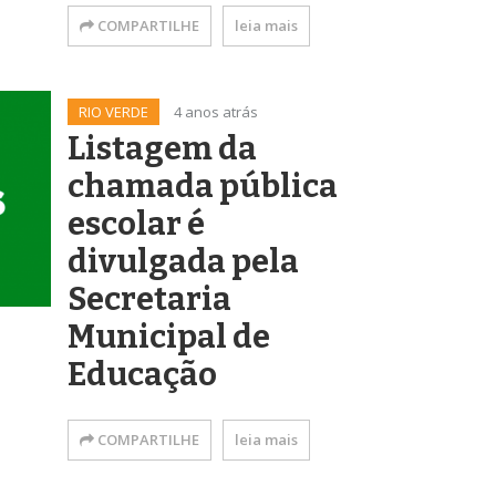
COMPARTILHE
leia mais
RIO VERDE
4 anos atrás
Listagem da
chamada pública
escolar é
divulgada pela
Secretaria
Municipal de
Educação
COMPARTILHE
leia mais