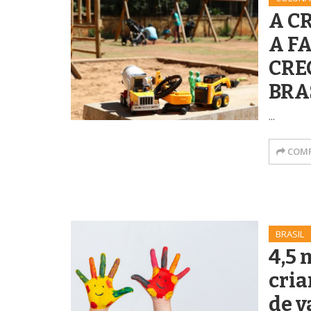
A CR
A F
CRE
BRA
...
COMP
BRASIL
4,5 
cria
de v