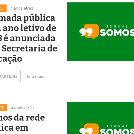
DE
4 anos atrás
mada pública
 ano letivo de
3 é anunciada
 Secretaria de
cação
ARTILHE
leia mais
TE
4 anos atrás
os da rede
lica em