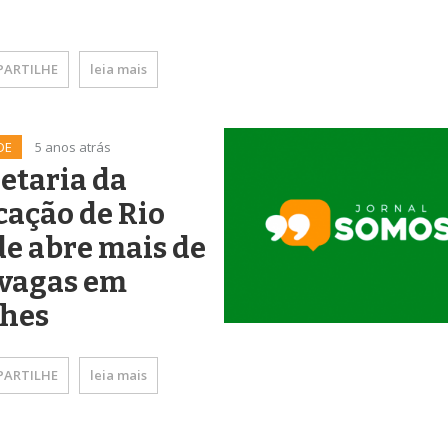
ARTILHE
leia mais
DE
5 anos atrás
etaria da
ação de Rio
e abre mais de
 vagas em
ches
ARTILHE
leia mais