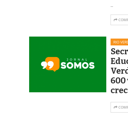
...
COMP
RIO VER
Secr
Educ
Verd
600
cre
COMP