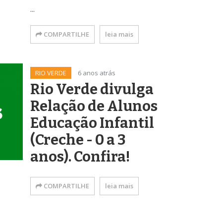
...
COMPARTILHE
leia mais
RIO VERDE
6 anos atrás
Rio Verde divulga
Relação de Alunos
Educação Infantil
(Creche - 0 a 3
anos). Confira!
COMPARTILHE
leia mais