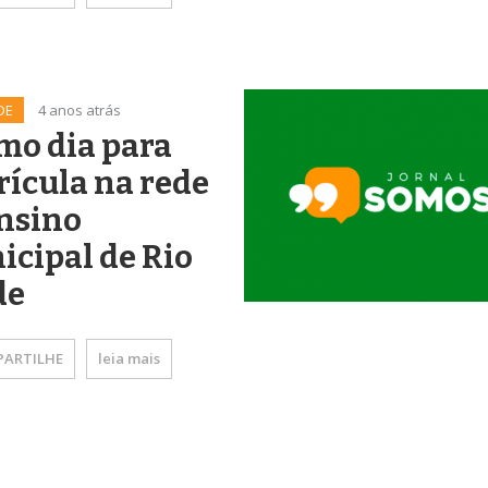
DE
4 anos atrás
mo dia para
ícula na rede
nsino
cipal de Rio
de
ARTILHE
leia mais