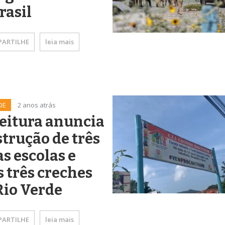
rasil
ARTILHE
leia mais
DE
2 anos atrás
eitura anuncia
trução de três
s escolas e
 três creches
Rio Verde
ARTILHE
leia mais