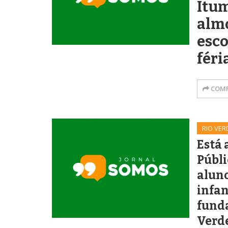
Itu
alm
esco
féri
COMP
RIO VER
Está
Públi
alun
infan
fund
Verd