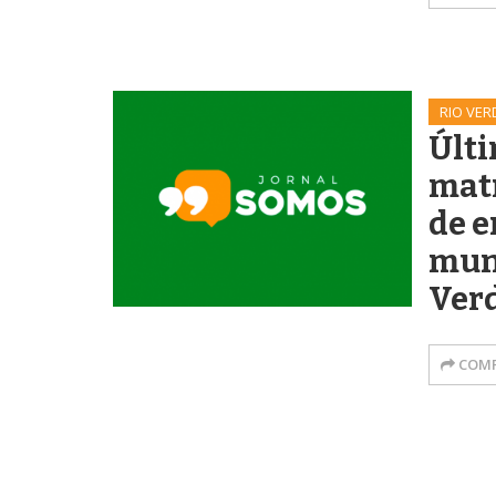
RIO VER
Últi
matr
de e
muni
Ver
COMP