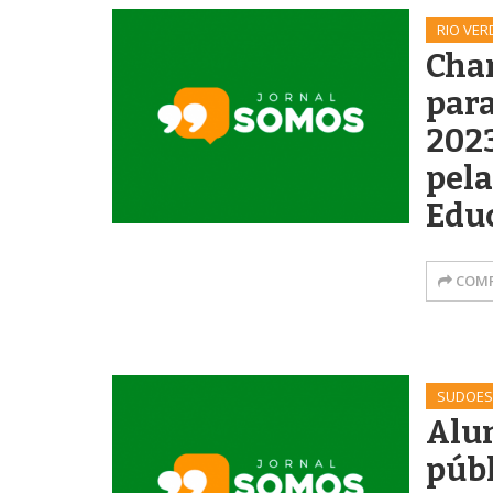
RIO VER
Cha
para
202
pela
Edu
COMP
SUDOES
Alun
púb