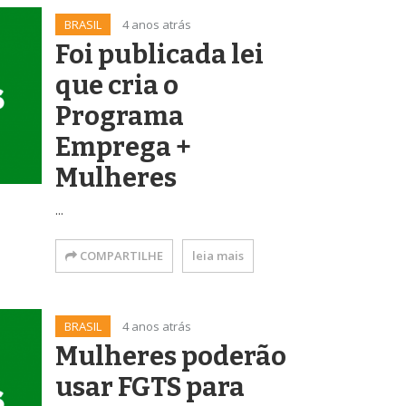
BRASIL
4 anos atrás
Foi publicada lei
que cria o
Programa
Emprega +
Mulheres
...
COMPARTILHE
leia mais
BRASIL
4 anos atrás
Mulheres poderão
usar FGTS para