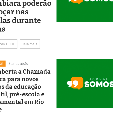
mbiara poderão
oçar nas
las durante
as
ARTILHE
leia mais
DE
5 anos atrás
 aberta a Chamada
ca para novos
os da educação
til, pré-escola e
amental em Rio
e