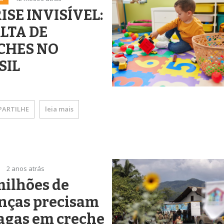
ISE INVISÍVEL:
ALTA DE
CHES NO
SIL
ARTILHE
leia mais
2 anos atrás
milhões de
nças precisam
agas em creche