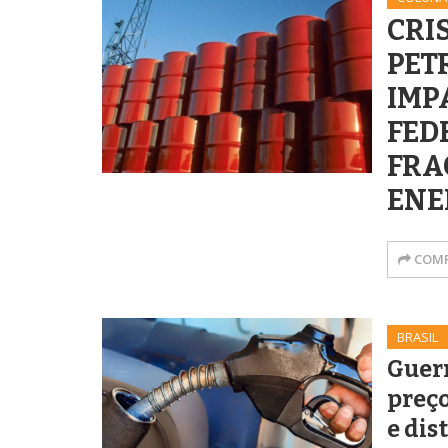
CRI
PET
IMP
FED
FRA
ENE
COMP
BRASIL
Guerr
preço
e dis