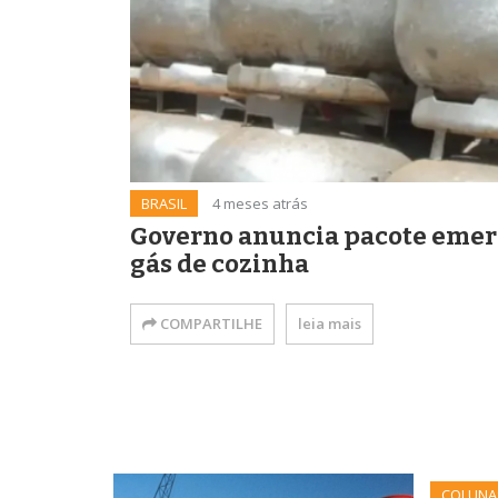
BRASIL
4 meses atrás
Governo anuncia pacote emerge
gás de cozinha
COMPARTILHE
leia mais
COLUNA