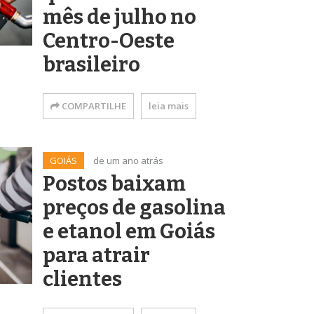
mês de julho no
Centro-Oeste
brasileiro
COMPARTILHE
leia mais
GOIÁS
de um ano atrás
Postos baixam
preços de gasolina
e etanol em Goiás
para atrair
clientes