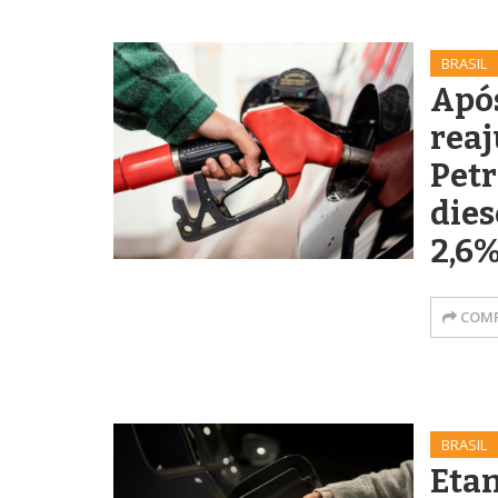
BRASIL
Após
reaj
Petr
dies
2,6
COMP
BRASIL
Etan