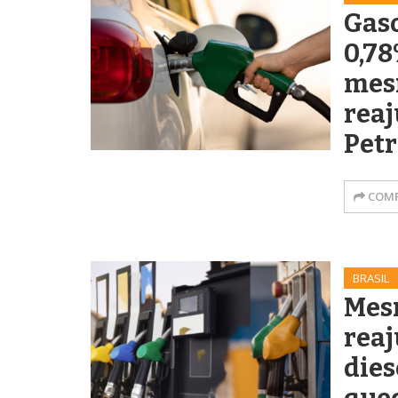
Gaso
0,78
mes
reaj
Pet
COMP
BRASIL
Mes
reaj
dies