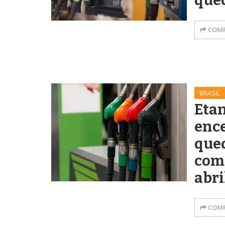
que
COMP
BRASIL
Etan
enc
que
com
abri
COMP