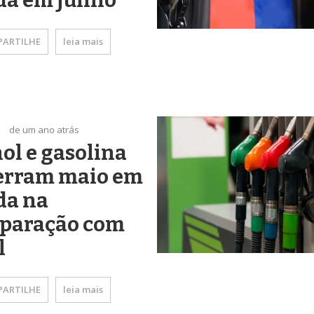
da em junho
ARTILHE
leia mais
de um ano atrás
ol e gasolina
erram maio em
da na
paração com
l
ARTILHE
leia mais