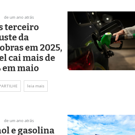
de um ano atrás
 terceiro
uste da
obras em 2025,
el cai mais de
% em maio
ARTILHE
leia mais
de um ano atrás
ol e gasolina