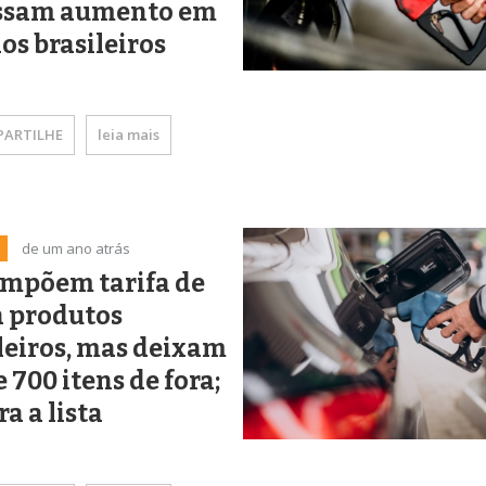
ssam aumento em
os brasileiros
ARTILHE
leia mais
de um ano atrás
impõem tarifa de
a produtos
leiros, mas deixam
 700 itens de fora;
ra a lista