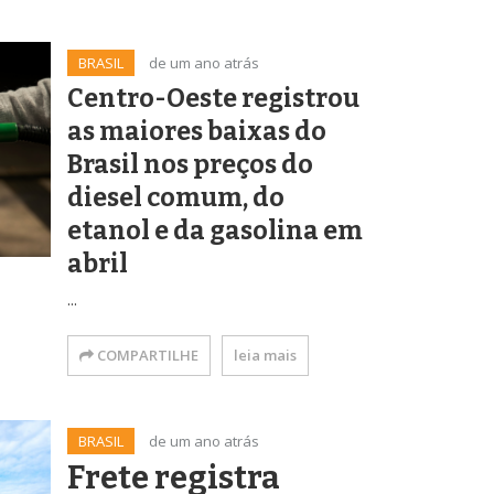
BRASIL
de um ano atrás
Centro-Oeste registrou
as maiores baixas do
Brasil nos preços do
diesel comum, do
etanol e da gasolina em
abril
...
COMPARTILHE
leia mais
BRASIL
de um ano atrás
Frete registra