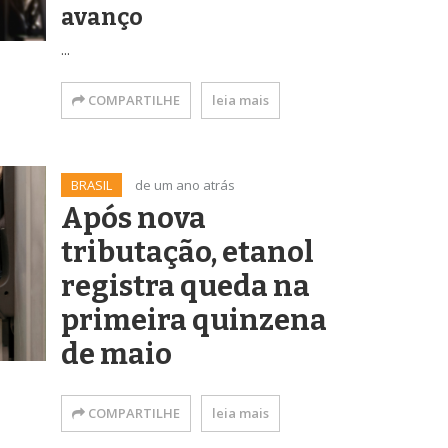
avanço
...
COMPARTILHE
leia mais
BRASIL
de um ano atrás
Após nova
tributação, etanol
registra queda na
primeira quinzena
de maio
COMPARTILHE
leia mais