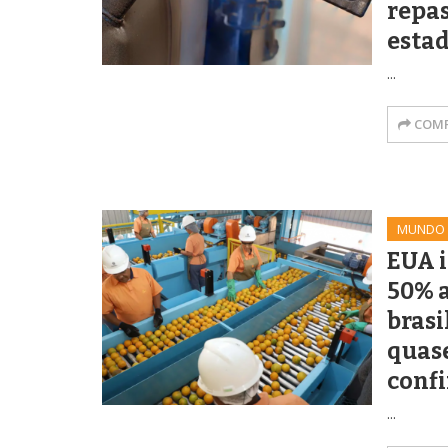
repa
estad
...
COMP
MUNDO
EUA 
50% 
brasi
quase
confi
...