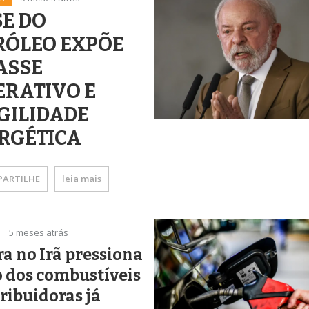
SE DO
RÓLEO EXPÕE
ASSE
ERATIVO E
GILIDADE
RGÉTICA
ARTILHE
leia mais
5 meses atrás
a no Irã pressiona
 dos combustíveis
tribuidoras já