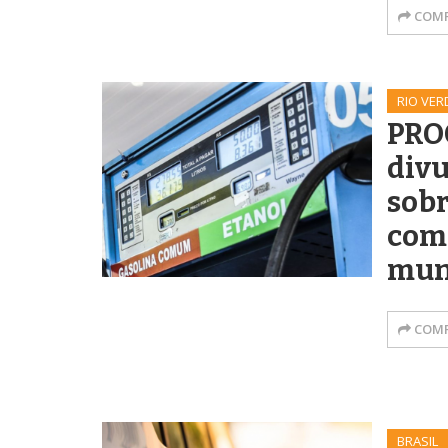
COMP
RIO VER
PRO
divu
sobr
com
mun
COMP
BRASIL