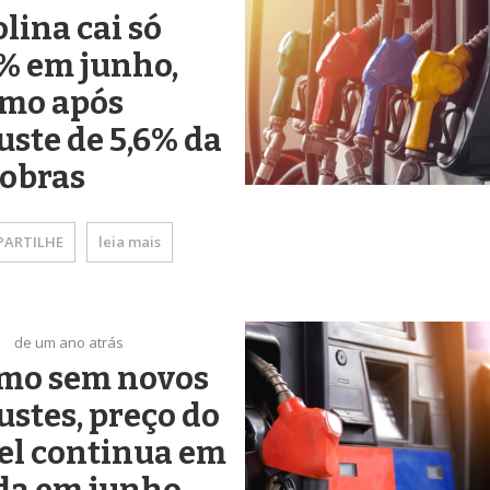
lina cai só
% em junho,
mo após
uste de 5,6% da
robras
ARTILHE
leia mais
de um ano atrás
mo sem novos
ustes, preço do
el continua em