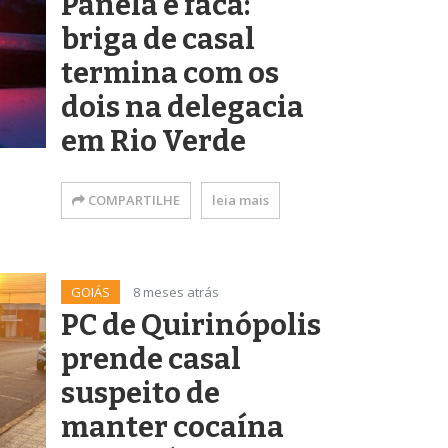
Panela e faca:
briga de casal
termina com os
dois na delegacia
em Rio Verde
COMPARTILHE
leia mais
GOIÁS
8 meses atrás
PC de Quirinópolis
prende casal
suspeito de
manter cocaína