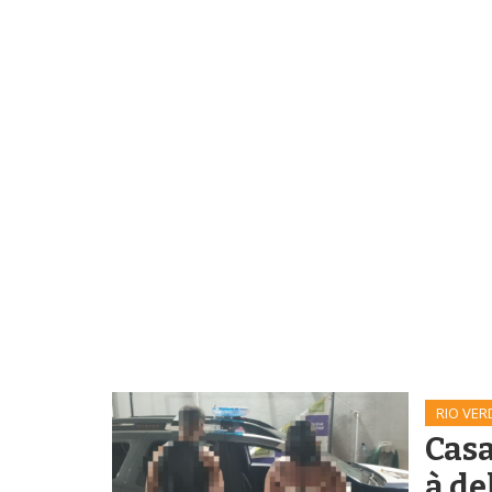
RIO VER
Casa
à de