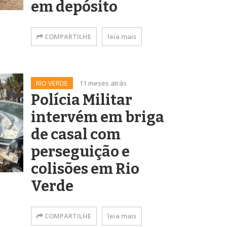
em depósito
COMPARTILHE
leia mais
RIO VERDE
11 meses atrás
Polícia Militar
intervém em briga
de casal com
perseguição e
colisões em Rio
Verde
COMPARTILHE
leia mais