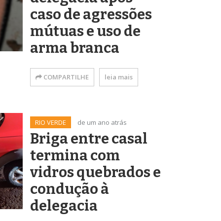
caso de agressões
mútuas e uso de
arma branca
COMPARTILHE
leia mais
RIO VERDE
de um ano atrás
Briga entre casal
termina com
vidros quebrados e
condução à
delegacia