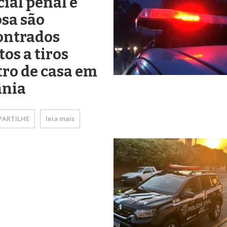
cial penal e
sa são
ontrados
os a tiros
ro de casa em
ânia
ARTILHE
leia mais