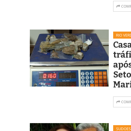
COMP
RIO VER
Casa
tráf
apó
Seto
Mar
COMP
SUDOES