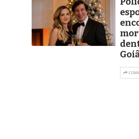
Poli
espo
enc
mort
dent
Goi
COMP