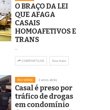
O BRAÇO DA LEI
QUE AFAGA
CASAIS
HOMOAFETIVOS E
TRANS
...
COMPARTILHE
leia mais
RIO VERDE
2 anos atrás
Casal é preso por
tráfico de drogas
em condomínio