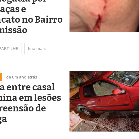
aças e
cato no Bairro
missão
ARTILHE
leia mais
de um ano atrás
a entre casal
ina em lesões
reensão de
ga