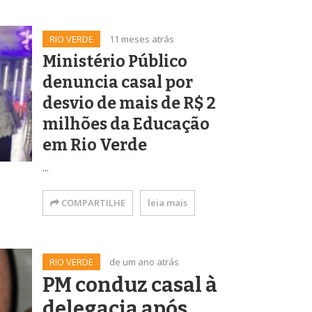
RIO VERDE
11 meses atrás
Ministério Público
denuncia casal por
desvio de mais de R$ 2
milhões da Educação
em Rio Verde
...
COMPARTILHE
leia mais
RIO VERDE
de um ano atrás
PM conduz casal à
delegacia após