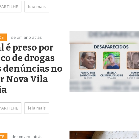
ARTILHE
leia mais
DE
de um ano atrás
l é preso por
ico de drogas
s denúncias no
r Nova Vila
ia
ARTILHE
leia mais
TE
de um ano atrás