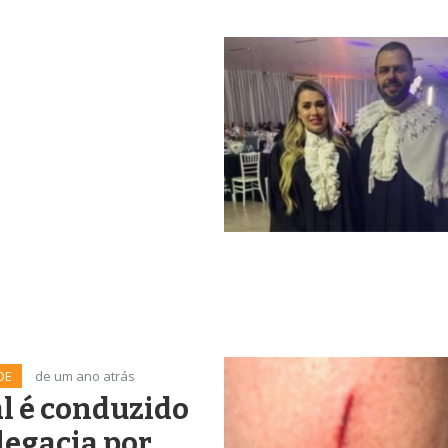
DE
de um ano atrás
l é conduzido
legacia por