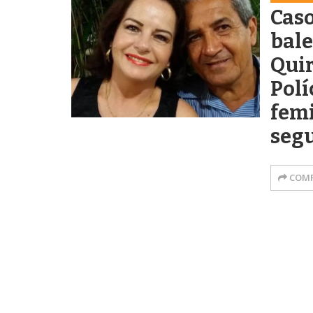
Caso
bal
Quir
Polí
femi
segu
COMP