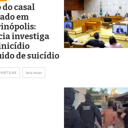
 do casal
eado em
inópolis:
cia investiga
nicídio
ido de suicídio
ARTILHE
leia mais