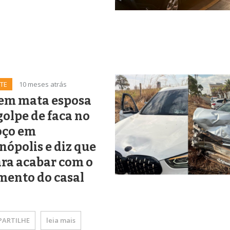
TE
10 meses atrás
m mata esposa
olpe de faca no
oço em
nópolis e diz que
para acabar com o
mento do casal
ARTILHE
leia mais