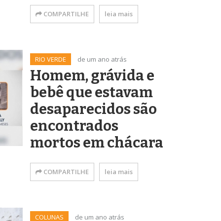
COMPARTILHE
leia mais
RIO VERDE
de um ano atrás
Homem, grávida e
bebê que estavam
desaparecidos são
encontrados
mortos em chácara
COMPARTILHE
leia mais
COLUNAS
de um ano atrás