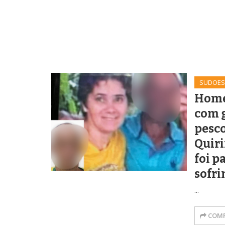
SUDOES
Home
com g
pesc
Quiri
foi 
sofri
...
COMP