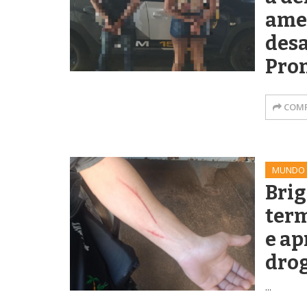
ame
desa
Pro
COMP
MUNDO
Brig
term
e ap
dro
...