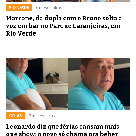
RIO VERDE
6 meses atrás
Marrone, da dupla com o Bruno solta a
voz em bar no Parque Laranjeiras, em
Rio Verde
GOIÁS
7 meses atrás
Leonardo diz que férias cansam mais
que show: o povo só chama pra beber