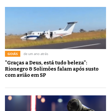
GOIÁS
de um ano atrás
"Graças a Deus, está tudo beleza":
Rionegro & Solimões falam após susto
com avião em SP