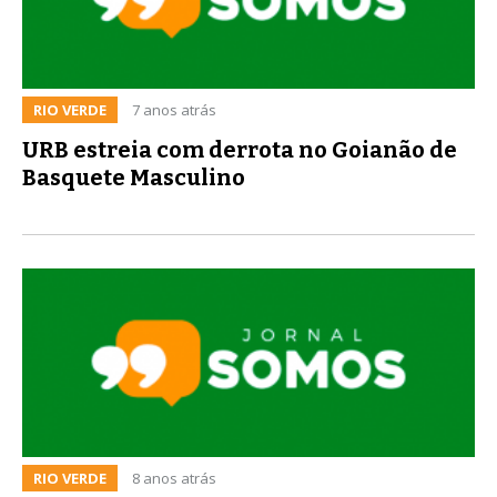
RIO VERDE
7 anos atrás
URB estreia com derrota no Goianão de
Basquete Masculino
RIO VERDE
8 anos atrás