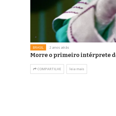
BRASIL
2 anos atrás
Morre o primeiro intérprete do
COMPARTILHE
leia mais