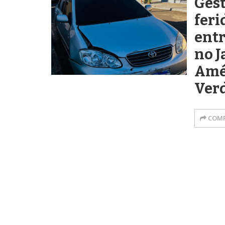
Gest
feri
entr
no 
Amé
Ver
COMP