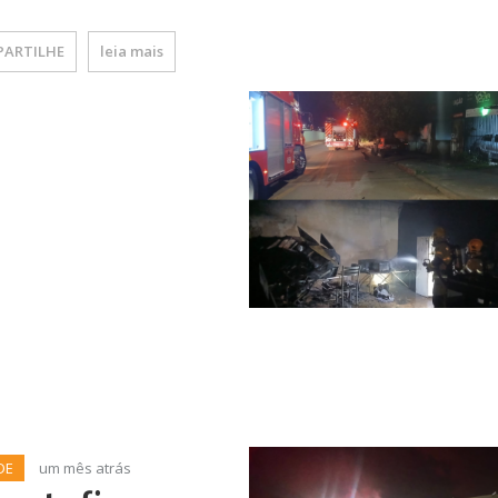
ARTILHE
leia mais
DE
um mês atrás