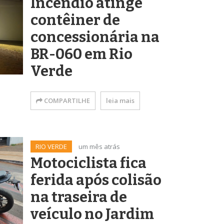
Incêndio atinge
contêiner de
concessionária na
BR-060 em Rio
Verde
COMPARTILHE
leia mais
RIO VERDE
um mês atrás
Motociclista fica
ferida após colisão
na traseira de
veículo no Jardim