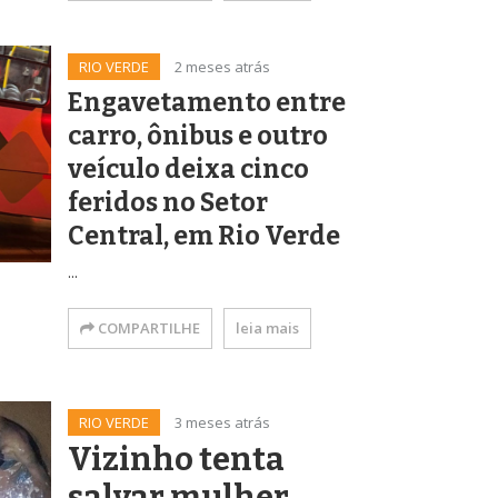
RIO VERDE
2 meses atrás
Engavetamento entre
carro, ônibus e outro
veículo deixa cinco
feridos no Setor
Central, em Rio Verde
...
COMPARTILHE
leia mais
RIO VERDE
3 meses atrás
Vizinho tenta
salvar mulher