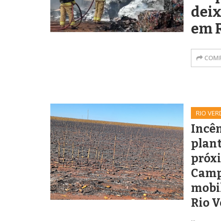
deix
em 
COMP
RIO VER
Incên
plan
próxi
Campo
mobi
Rio 
...