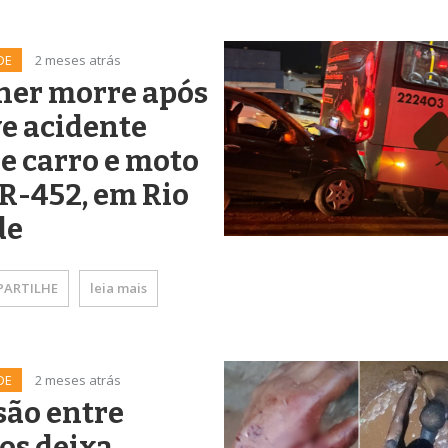
DE
2 meses atrás
her morre após
e acidente
e carro e moto
R-452, em Rio
de
ARTILHE
leia mais
DE
2 meses atrás
são entre
os deixa