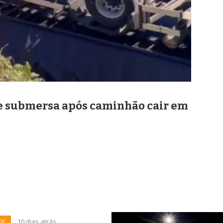
ne submersa após caminhão cair em
DE
10 dias atrás