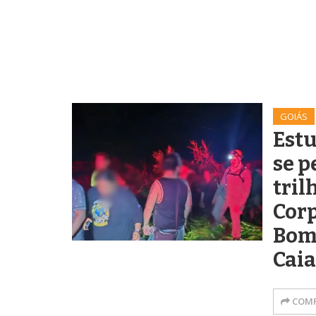
GOIÁS
Estu
se 
tril
Corp
Bom
Cai
COMP