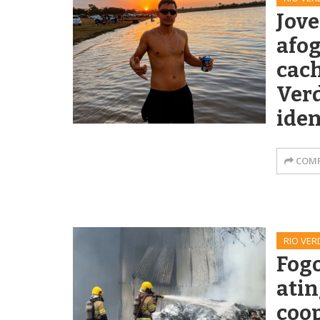
Jov
afo
cach
Verd
iden
COMP
RIO VER
Fog
atin
coop