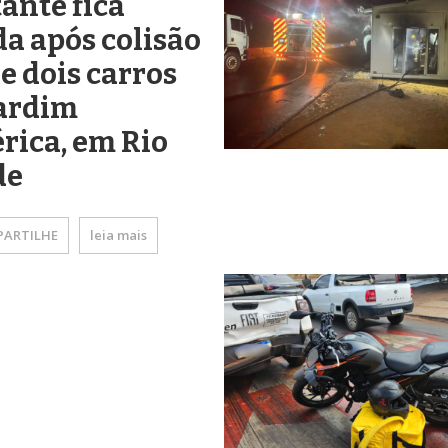
ante fica
da após colisão
e dois carros
Jardim
rica, em Rio
de
ARTILHE
leia mais