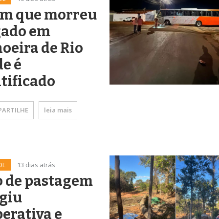
em que morreu
gado em
oeira de Rio
e é
tificado
ARTILHE
leia mais
DE
13 dias atrás
o de pastagem
giu
erativa e