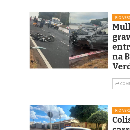
RIO VER
Mul
grav
entr
na B
Ver
COMP
RIO VER
Coli
carr