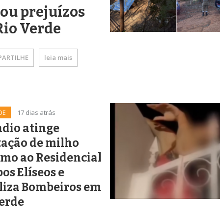
ou prejuízos
Rio Verde
ARTILHE
leia mais
DE
17 dias atrás
dio atinge
tação de milho
mo ao Residencial
s Elíseos e
liza Bombeiros em
Verde