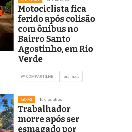
Motociclista fica
ferido após colisão
com ônibus no
Bairro Santo
Agostinho, em Rio
Verde
COMPARTILHE
leia mais
GOIÁS
16 dias atrás
Trabalhador
morre após ser
esmagado por