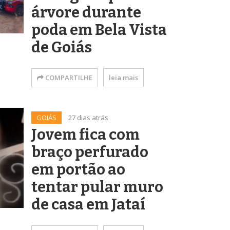
árvore durante
poda em Bela Vista
de Goiás
COMPARTILHE
leia mais
GOIÁS
27 dias atrás
Jovem fica com
braço perfurado
em portão ao
tentar pular muro
de casa em Jataí