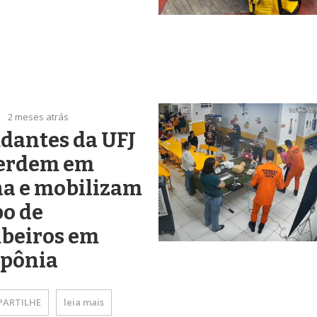
2 meses atrás
dantes da UFJ
perdem em
ha e mobilizam
o de
beiros em
apônia
ARTILHE
leia mais