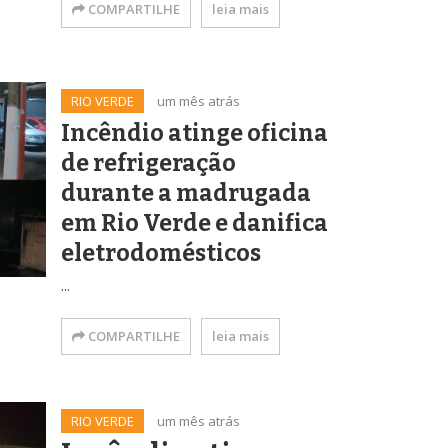
COMPARTILHE
leia mais
RIO VERDE
um mês atrás
Incêndio atinge oficina
de refrigeração
durante a madrugada
em Rio Verde e danifica
eletrodomésticos
...
COMPARTILHE
leia mais
RIO VERDE
um mês atrás