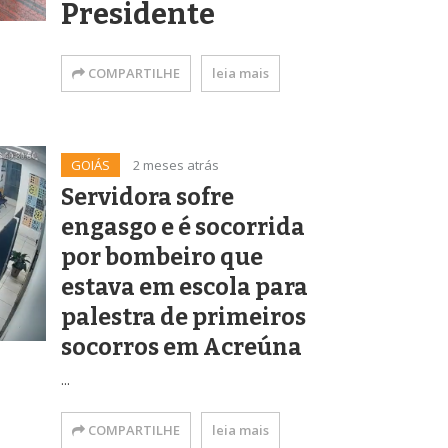
Presidente
COMPARTILHE
leia mais
GOIÁS
2 meses atrás
Servidora sofre
engasgo e é socorrida
por bombeiro que
estava em escola para
palestra de primeiros
socorros em Acreúna
...
COMPARTILHE
leia mais