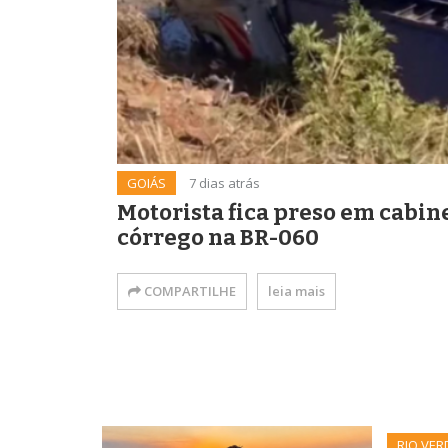
GOIÁS
7 dias atrás
Motorista fica preso em cabi
córrego na BR-060
COMPARTILHE
leia mais
RIO VER