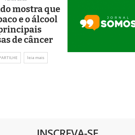
udo mostra que
baco e o álcool
principais
as de câncer
ARTILHE
leia mais
INSCREVA-SE