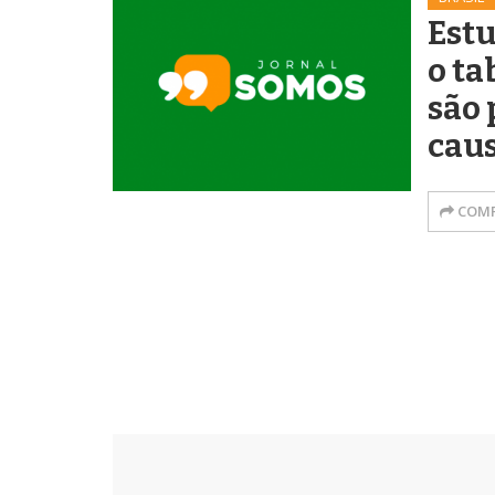
Est
o ta
são 
caus
COMP