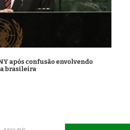
m NY após confusão envolvendo
a brasileira
4 anos atrás