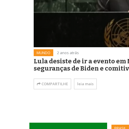
MUNDO
2 anos atrás
Lula desiste de ir a evento e
seguranças de Biden e comitiv
COMPARTILHE
leia mais
BRASIL