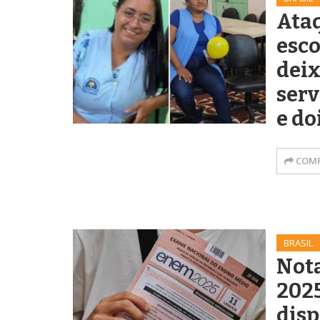
Ata
esco
deix
serv
e do
COMP
BRASIL
Not
2025
disp