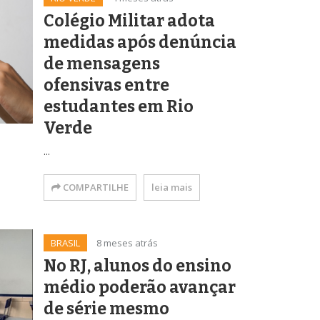
Colégio Militar adota
medidas após denúncia
de mensagens
ofensivas entre
estudantes em Rio
Verde
...
COMPARTILHE
leia mais
BRASIL
8 meses atrás
No RJ, alunos do ensino
médio poderão avançar
de série mesmo