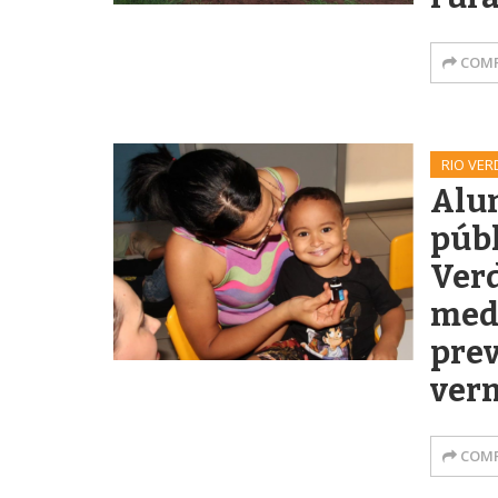
COMP
RIO VER
Alun
públ
Ver
med
prev
ver
COMP