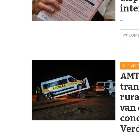
inte
...
COMP
RIO VER
AMT 
tran
rura
van
cond
Ver