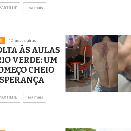
ARTILHE
leia mais
S
12 meses atrás
OLTA ÀS AULAS
RIO VERDE: UM
OMEÇO CHEIO
ESPERANÇA
ARTILHE
leia mais