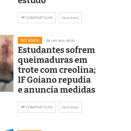
estudo
COMPARTILHE
leia mais
RIO VERDE
de um ano atrás
Estudantes sofrem
queimaduras em
trote com creolina;
IF Goiano repudia
e anuncia medidas
COMPARTILHE
leia mais