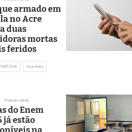
que armado em
la no Acre
a duas
idoras mortas
is feridos
ARTILHE
leia mais
7 meses atrás
as do Enem
 já estão
oníveis na