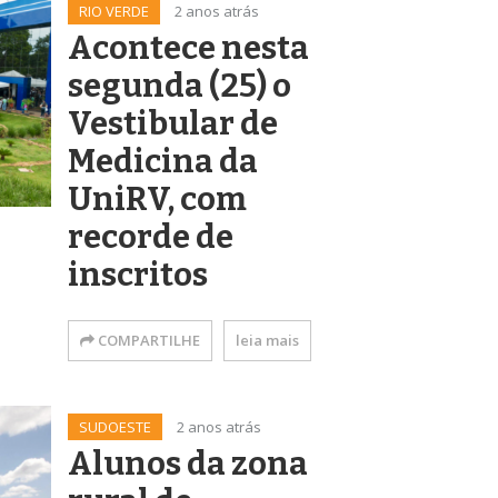
RIO VERDE
2 anos atrás
Acontece nesta
segunda (25) o
Vestibular de
Medicina da
UniRV, com
recorde de
inscritos
COMPARTILHE
leia mais
SUDOESTE
2 anos atrás
Alunos da zona