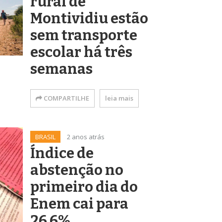
rural de
Montividiu estão
sem transporte
escolar há três
semanas
COMPARTILHE
leia mais
BRASIL
2 anos atrás
Índice de
abstenção no
primeiro dia do
Enem cai para
26,6%