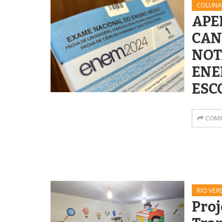
COLUNA
APE
CAN
NOT
ENE
ESC
COMP
RIO VER
Proj