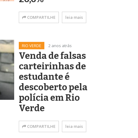
COMPARTILHE
leia mais
RIO VERDE
2 anos atrás
Venda de falsas
carteirinhas de
estudante é
descoberto pela
polícia em Rio
Verde
COMPARTILHE
leia mais