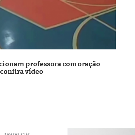
ocionam professora com oração
 confira vídeo
3 meses atrás