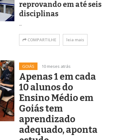
reprovando em até seis
disciplinas
...
COMPARTILHE
leia mais
GOIÁS
10 meses atrás
Apenas 1 em cada
10 alunos do
Ensino Médio em
Goiás tem
aprendizado
adequado, aponta