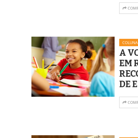
COMP
COLUNA
A V
EM 
REC
DE 
COMP