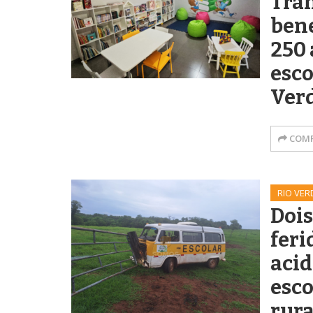
Tra
bene
250 
esco
Ver
COMP
RIO VER
Dois
feri
aci
esco
rura