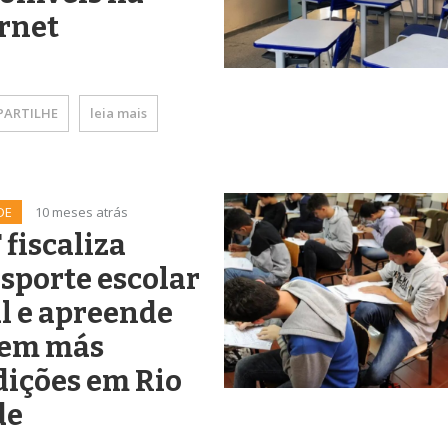
rnet
ARTILHE
leia mais
DE
10 meses atrás
fiscaliza
sporte escolar
l e apreende
 em más
ições em Rio
de