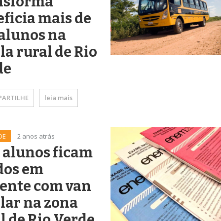
nsforma
ficia mais de
alunos na
la rural de Rio
de
ARTILHE
leia mais
DE
2 anos atrás
 alunos ficam
dos em
dente com van
lar na zona
l de Rio Verde