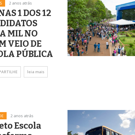
S
2 anos atrás
NAS 1 DOS 12
DIDATOS
A MIL NO
M VEIO DE
OLA PÚBLICA
ARTILHE
leia mais
DE
2 anos atrás
eto Escola