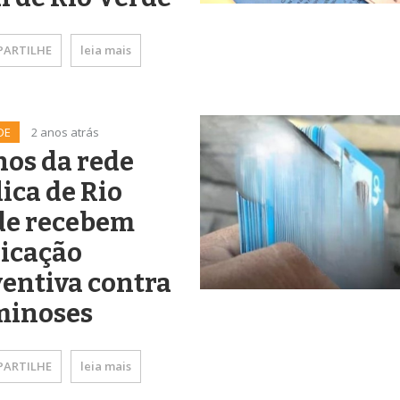
ARTILHE
leia mais
DE
2 anos atrás
os da rede
ica de Rio
de recebem
icação
entiva contra
minoses
ARTILHE
leia mais