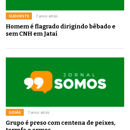
SUDOESTE
7 anos atrás
Homem é flagrado dirigindo bêbado e
sem CNH em Jataí
GOIÁS
7 anos atrás
Grupo é preso com centena de peixes,
tarrafa e armas