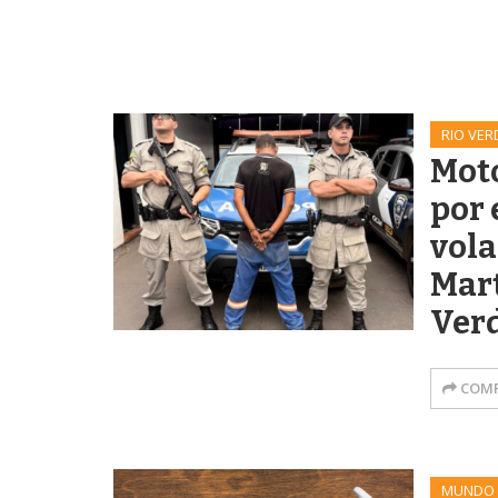
RIO VER
Moto
por
vola
Mart
Ver
COMP
MUNDO