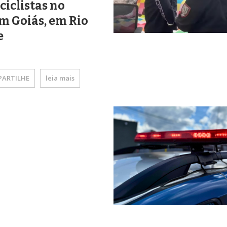
iclistas no
m Goiás, em Rio
e
ARTILHE
leia mais