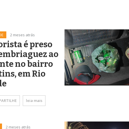
DE
2 meses atrás
rista é preso
 embriaguez ao
nte no bairro
ins, em Rio
de
ARTILHE
leia mais
2 meses atrás