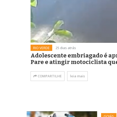
RIO VERDE
25 dias atrás
Adolescente embriagado é apr
Pare e atingir motociclista q
COMPARTILHE
leia mais
GOIÁS