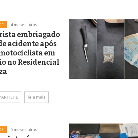
DE
4 meses atrás
rista embriagado
de acidente após
 motociclista em
ão no Residencial
za
ARTILHE
leia mais
DE
5 meses atrás