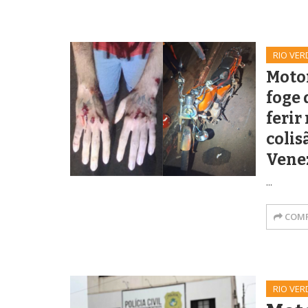
RIO VER
Moto
foge 
ferir
colis
Vene
...
COMP
RIO VER