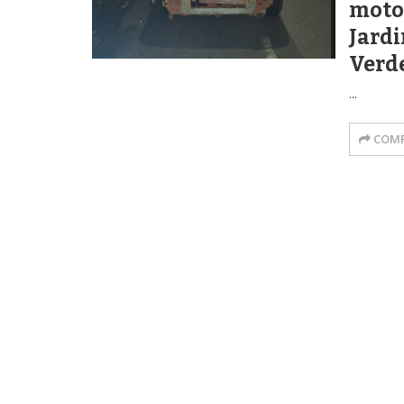
motoc
Jardi
Verd
...
COMP