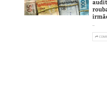
audit
rouba
irmã
...
COMP