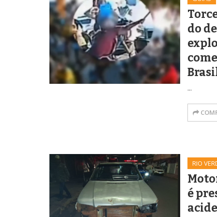
Torc
do de
explo
come
Brasi
...
COMP
RIO VER
Moto
é pre
acide