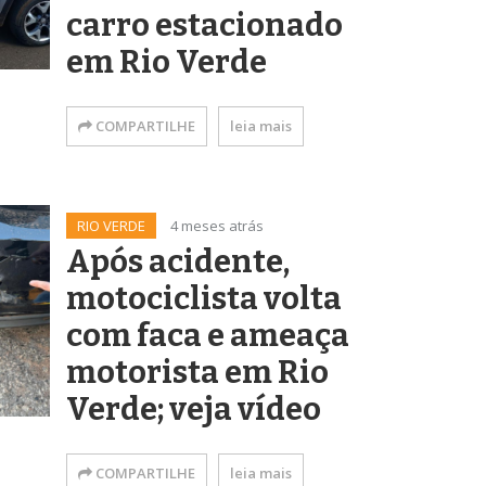
carro estacionado
em Rio Verde
COMPARTILHE
leia mais
RIO VERDE
4 meses atrás
Após acidente,
motociclista volta
com faca e ameaça
motorista em Rio
Verde; veja vídeo
COMPARTILHE
leia mais