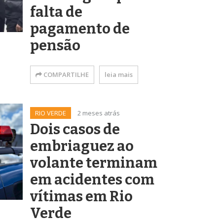
falta de
pagamento de
pensão
COMPARTILHE
leia mais
RIO VERDE
2 meses atrás
Dois casos de
embriaguez ao
volante terminam
em acidentes com
vítimas em Rio
Verde