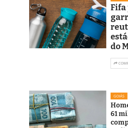
Fifa
garr
reut
está
do 
COMP
GOIÁS
Home
61 mi
comp