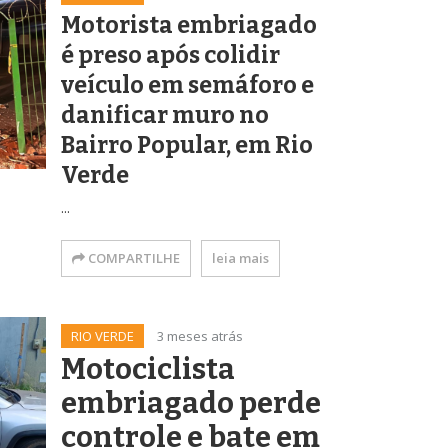
Motorista embriagado
é preso após colidir
veículo em semáforo e
danificar muro no
Bairro Popular, em Rio
Verde
...
COMPARTILHE
leia mais
RIO VERDE
3 meses atrás
Motociclista
embriagado perde
controle e bate em