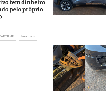
ivo tem dinheiro
do pelo próprio
o
ARTILHE
leia mais