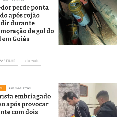
edor perde ponta
do após rojão
dir durante
moração de gol do
l em Goiás
ARTILHE
leia mais
DE
um mês atrás
rista embriagado
so após provocar
nte com dois