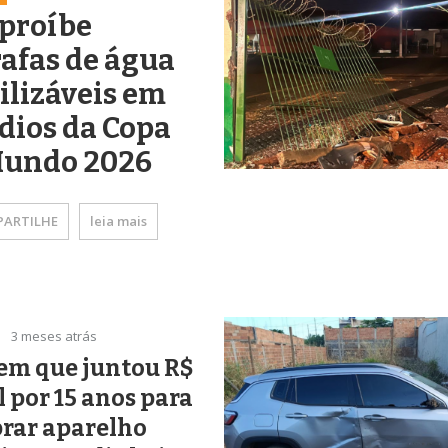
 proíbe
afas de água
ilizáveis em
dios da Copa
Mundo 2026
ARTILHE
leia mais
3 meses atrás
m que juntou R$
l por 15 anos para
rar aparelho