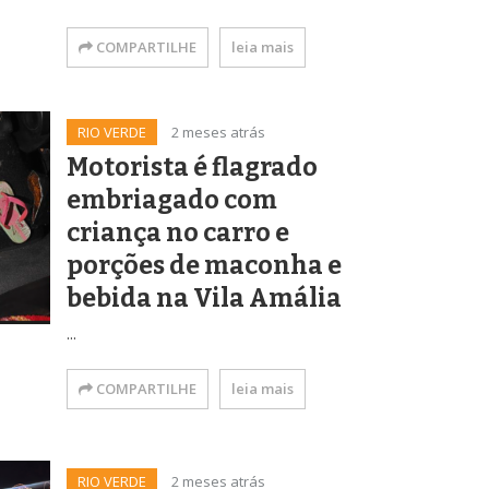
COMPARTILHE
leia mais
RIO VERDE
2 meses atrás
Motorista é flagrado
embriagado com
criança no carro e
porções de maconha e
bebida na Vila Amália
...
COMPARTILHE
leia mais
RIO VERDE
2 meses atrás