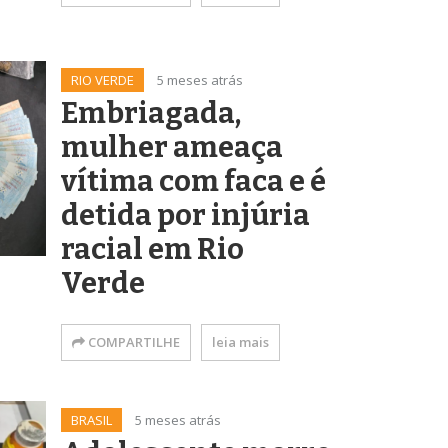
RIO VERDE
5 meses atrás
Embriagada,
mulher ameaça
vítima com faca e é
detida por injúria
racial em Rio
Verde
COMPARTILHE
leia mais
BRASIL
5 meses atrás