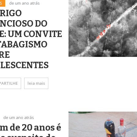
S
de um ano atrás
ERIGO
ENCIOSO DO
E: UM CONVITE
TABAGISMO
RE
LESCENTES
ARTILHE
leia mais
de um ano atrás
m de 20 anos é