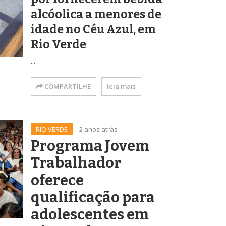
alcóolica a menores de
idade no Céu Azul, em
Rio Verde
...
COMPARTILHE
leia mais
RIO VERDE
2 anos atrás
Programa Jovem
Trabalhador
oferece
qualificação para
adolescentes em