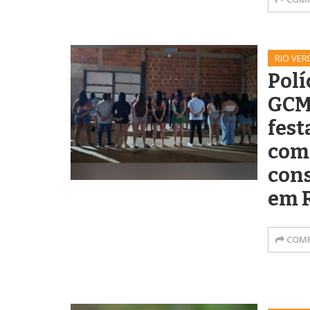
RIO VER
Polí
GCM
fest
com
con
em 
COMP