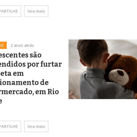
ARTILHE
leia mais
DE
2 anos atrás
escentes são
ndidos por furtar
leta em
cionamento de
rmercado, em Rio
e
ARTILHE
leia mais