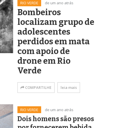
RIO VERDE
de um ano atrás
Bombeiros
localizam grupo de
adolescentes
perdidos em mata
com apoio de
drone em Rio
Verde
COMPARTILHE
leia mais
RIO VERDE
de um ano atrás
Dois homens são presos
por fornecerem bebida