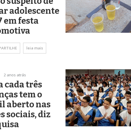
o suspeito de
ar adolescente
7 em festa
omotiva
ARTILHE
leia mais
2 anos atrás
 cada três
nças tem o
il aberto nas
s sociais, diz
quisa