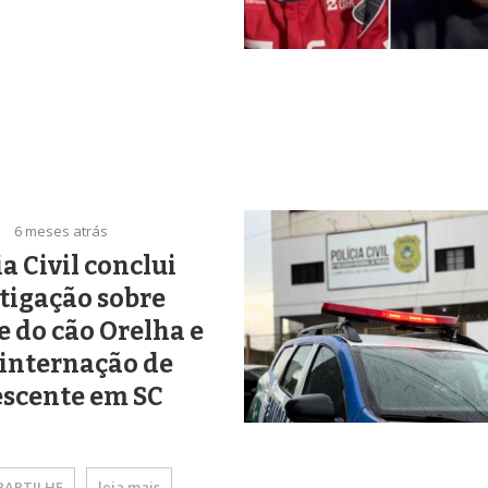
6 meses atrás
ia Civil conclui
tigação sobre
 do cão Orelha e
 internação de
escente em SC
ARTILHE
leia mais