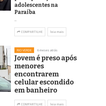
adolescentes na
Paraíba
...
COMPARTILHE
leia mais
RIO VERDE
6 meses atrás
Jovem é preso após
menores
encontrarem
celular escondido
em banheiro
COMPARTILHE
leia mais