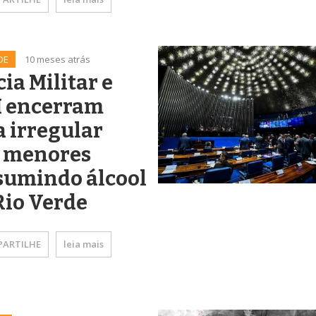
DE
10 meses atrás
cia Militar e
 encerram
a irregular
 menores
sumindo álcool
Rio Verde
ARTILHE
leia mais