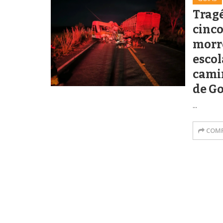
Tragé
cinco
morr
escol
cami
de Go
...
COMP