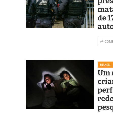
pres
mat
de 1
aut
COMP
BRASIL
Um a
cria
perf
rede
pes