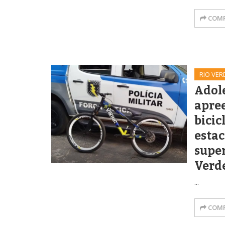
COMP
RIO VER
Adol
apree
bicic
esta
supe
Verd
...
COMP