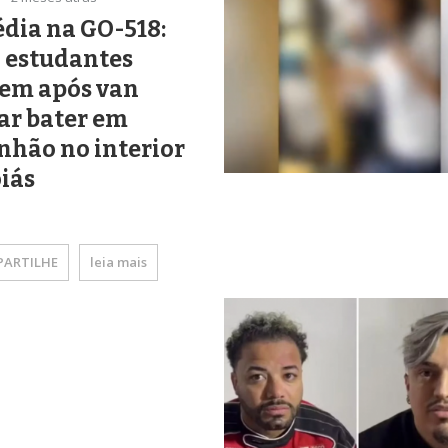
dia na GO-518:
 estudantes
em após van
ar bater em
nhão no interior
iás
ARTILHE
leia mais