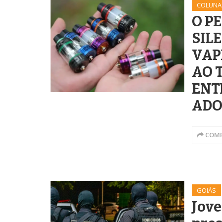
COLUNA
O P
SIL
VAP
AO 
ENT
ADO
COMP
GOIÁS
Jove