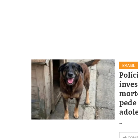
BRASIL
Políc
inves
morte
pede
adol
...
COMP