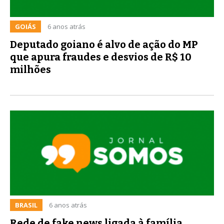
GOIÁS
6 anos atrás
Deputado goiano é alvo de ação do MP
que apura fraudes e desvios de R$ 10
milhões
BRASIL
6 anos atrás
Rede de fake news ligada à família