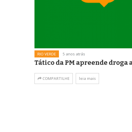
RIO VERDE
5 anos atrás
Tático da PM apreende droga 
COMPARTILHE
leia mais