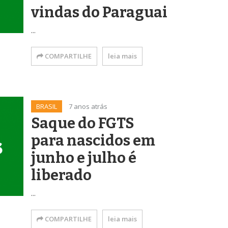
vindas do Paraguai
...
COMPARTILHE
leia mais
BRASIL
7 anos atrás
Saque do FGTS
para nascidos em
junho e julho é
liberado
...
COMPARTILHE
leia mais