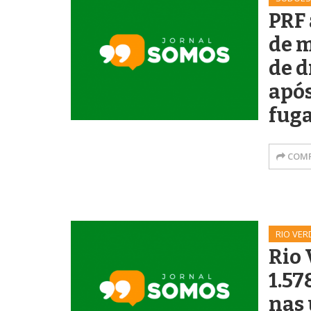
PRF
de m
de d
após
fug
COMP
RIO VER
Rio 
1.57
nas 