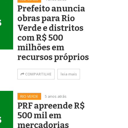
Prefeito anuncia
obras para Rio
Verde e distritos
com R$ 500
milhões em
recursos próprios
COMPARTILHE
leia mais
RIO VERDE
5 anos atrás
PRF apreende R$
500 mil em
mercadorias