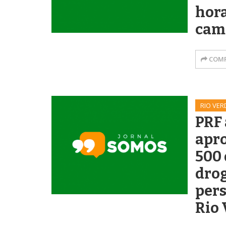
hora
camp
COMP
RIO VER
PRF
apr
500 
dro
per
Rio 