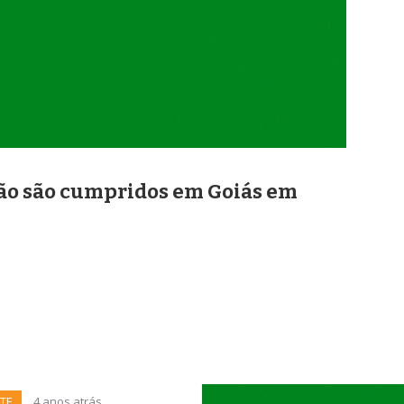
ão são cumpridos em Goiás em
TE
4 anos atrás