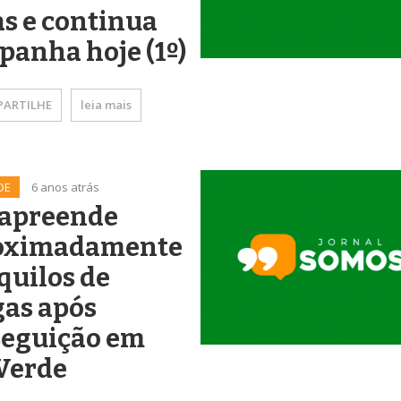
s e continua
anha hoje (1º)
ARTILHE
leia mais
DE
6 anos atrás
 apreende
oximadamente
quilos de
gas após
seguição em
Verde