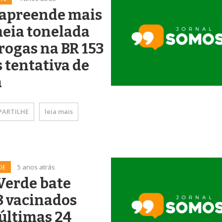
 apreende mais
eia tonelada
rogas na BR 153
 tentativa de
a
ARTILHE
leia mais
DE
5 anos atrás
Verde bate
8 vacinados
últimas 24