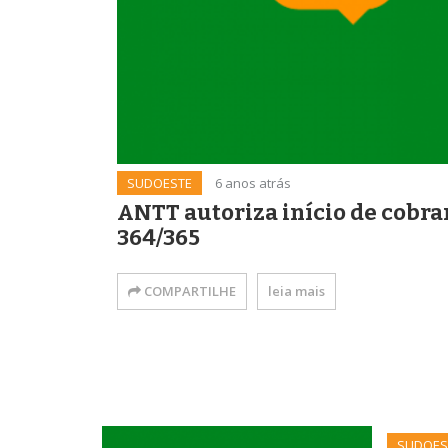
SUDOESTE
6 anos atrás
ANTT autoriza início de cobra
364/365
COMPARTILHE
leia mais
SUDOES