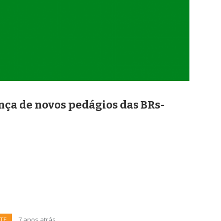
nça de novos pedágios das BRs-
TE
7 anos atrás