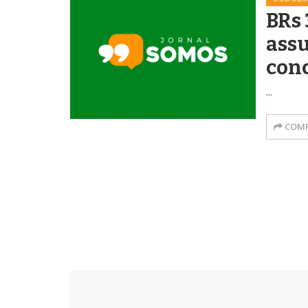
BRs 
ass
con
...
COMP