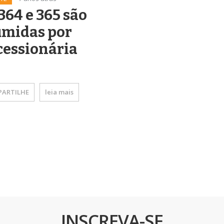
364 e 365 são
umidas por
cessionária
ARTILHE
leia mais
INSCREVA-SE