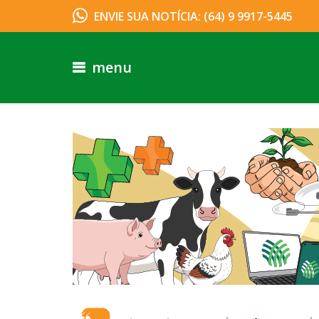
ENVIE SUA NOTÍCIA: (64) 9 9917-5445
menu