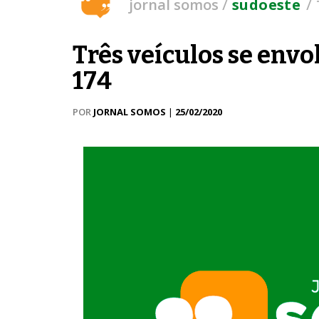
/
/
jornal somos
sudoeste
Três veículos se env
174
POR
JORNAL SOMOS
|
25/02/2020