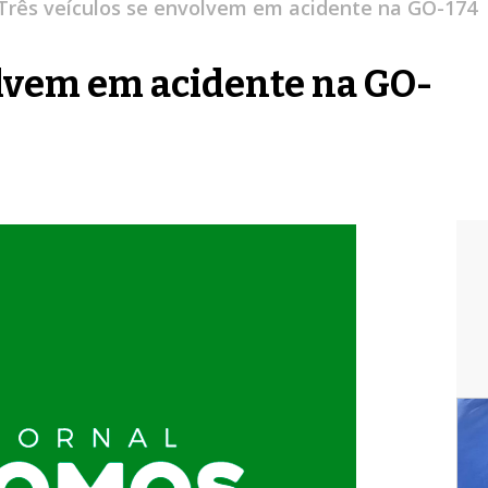
Três veículos se envolvem em acidente na GO-174
olvem em acidente na GO-