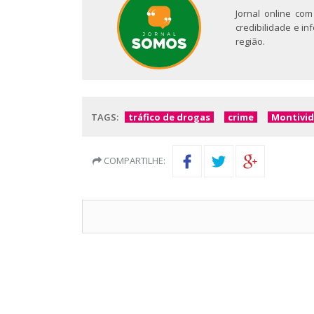
Jornal online com
credibilidade e i
região.
TAGS:
tráfico de drogas
crime
Montivid
COMPARTILHE: