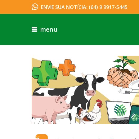
ENVIE SUA NOTÍCIA: (64) 9 9917-5445
menu