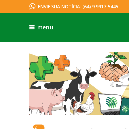
ENVIE SUA NOTÍCIA: (64) 9 9917-5445
menu