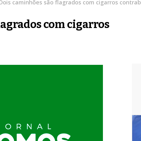
Dois caminhões são flagrados com cigarros contr
lagrados com cigarros