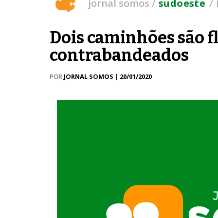
/
/
jornal somos
sudoeste
Dois caminhões são f
contrabandeados
POR
JORNAL SOMOS
|
20/01/2020