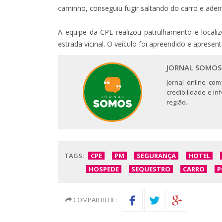
caminho, conseguiu fugir saltando do carro e ade
A equipe da CPE realizou patrulhamento e locali
estrada vicinal. O veículo foi apreendido e apresent
JORNAL SOMOS
Jornal online com
credibilidade e i
região.
TAGS:
CPE
PM
SEGURANÇA
HOTEL
HOSPEDE
SEQUESTRO
CARRO
P
COMPARTILHE: