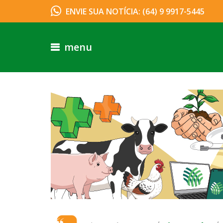
ENVIE SUA NOTÍCIA: (64) 9 9917-5445
menu