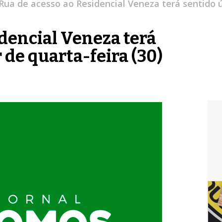
Rua de acesso ao Residencial Veneza terá sentido ún
idencial Veneza terá
 de quarta-feira (30)