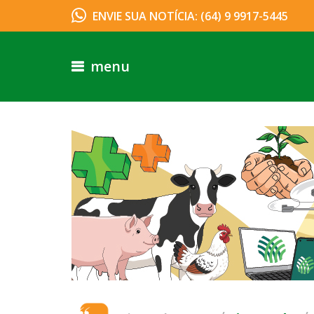
ENVIE SUA NOTÍCIA: (64) 9 9917-5445
menu