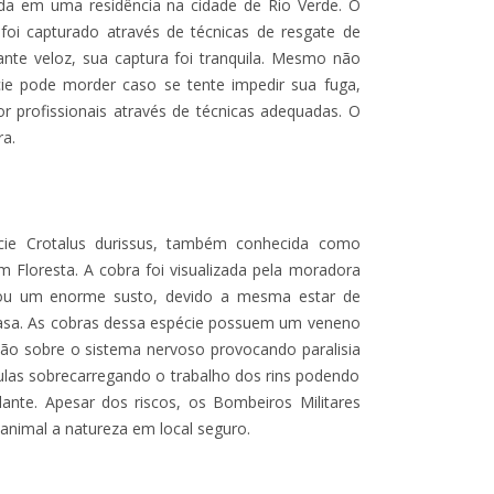
rada em uma residência na cidade de Rio Verde. O
 foi capturado através de técnicas de resgate de
tante veloz, sua captura foi tranquila. Mesmo não
e pode morder caso se tente impedir sua fuga,
r profissionais através de técnicas adequadas. O
ra.
cie Crotalus durissus, também conhecida como
im Floresta. A cobra foi visualizada pela moradora
mou um enorme susto, devido a mesma estar de
asa. As cobras dessa espécie possuem um veneno
o sobre o sistema nervoso provocando paralisia
lulas sobrecarregando o trabalho dos rins podendo
lante. Apesar dos riscos, os Bombeiros Militares
animal a natureza em local seguro.