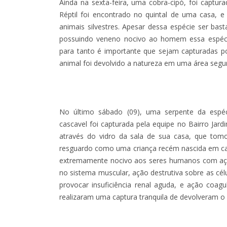
Ainda na sexta-feira, uma cobra-cipó, foi captu
Réptil foi encontrado no quintal de uma casa, e
animais silvestres. Apesar dessa espécie ser bas
possuindo veneno nocivo ao homem essa espéci
para tanto é importante que sejam capturadas po
animal foi devolvido a natureza em uma área segu
No último sábado (09), uma serpente da espé
cascavel foi capturada pela equipe no Bairro Jard
através do vidro da sala de sua casa, que to
resguardo como uma criança recém nascida em c
extremamente nocivo aos seres humanos com açã
no sistema muscular, ação destrutiva sobre as cé
provocar insuficiência renal aguda, e ação coagu
realizaram uma captura tranquila de devolveram o 