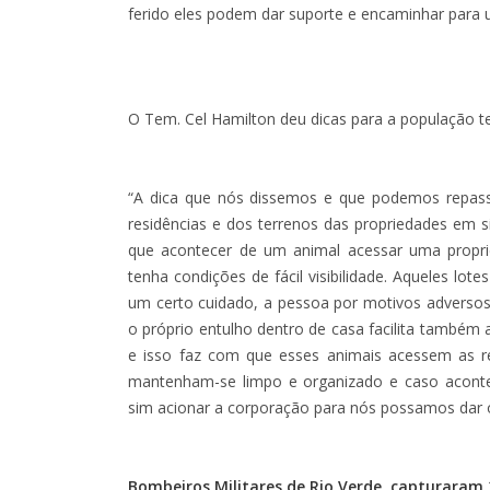
ferido eles podem dar suporte e encaminhar para 
O Tem. Cel Hamilton deu dicas para a população te
“A dica que nós dissemos e que podemos repass
residências e dos terrenos das propriedades em 
que acontecer de um animal acessar uma propr
tenha condições de fácil visibilidade. Aqueles lot
um certo cuidado, a pessoa por motivos adversos 
o próprio entulho dentro de casa facilita também a
e isso faz com que esses animais acessem as re
mantenham-se limpo e organizado e caso aconteça
sim acionar a corporação para nós possamos dar o
Bombeiros Militares de Rio Verde, capturaram 