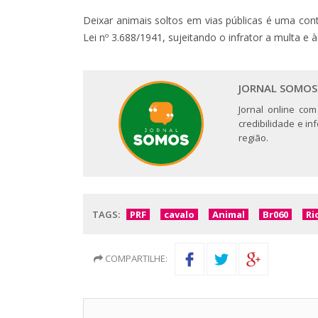
Deixar animais soltos em vias públicas é uma con
Lei nº 3.688/1941, sujeitando o infrator a multa e 
JORNAL SOMOS
Jornal online com
credibilidade e i
região.
TAGS:
PRF
cavalo
Animal
Br060
Ri
COMPARTILHE: