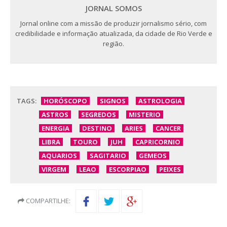
JORNAL SOMOS
Jornal online com a missão de produzir jornalismo sério, com
credibilidade e informação atualizada, da cidade de Rio Verde e
região.
TAGS:
HORÓSCOPO
SIGNOS
ASTROLOGIA
ASTROS
SEGREDOS
MISTERIO
ENERGIA
DESTINO
ARIES
CANCER
LIBRA
TOURO
JUH
CAPRICORNIO
AQUARIOS
SAGITARIO
GEMEOS
VIRGEM
LEAO
ESCORPIAO
PEIXES
COMPARTILHE: