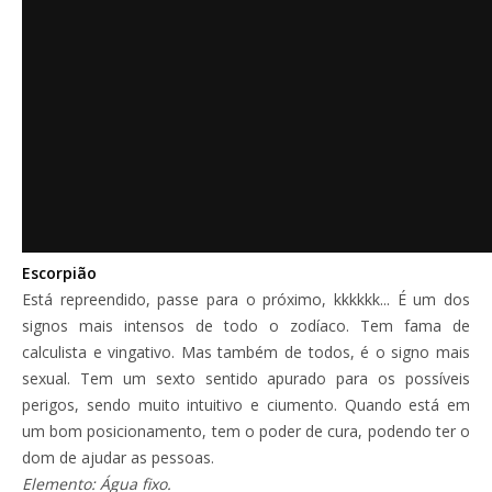
Escorpião
Está repreendido, passe para o próximo, kkkkkk... É um dos
signos mais intensos de todo o zodíaco. Tem fama de
calculista e vingativo. Mas também de todos, é o signo mais
sexual. Tem um sexto sentido apurado para os possíveis
perigos, sendo muito intuitivo e ciumento. Quando está em
um bom posicionamento, tem o poder de cura, podendo ter o
dom de ajudar as pessoas.
Elemento: Água fixo.