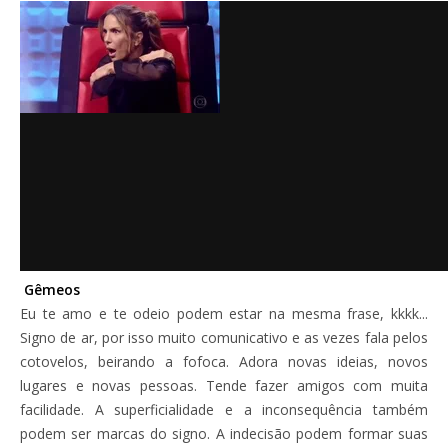
Gêmeos
Eu te amo e te odeio podem estar na mesma frase, kkkk...
Signo de ar, por isso muito comunicativo e as vezes fala pelos
cotovelos, beirando a fofoca. Adora novas ideias, novos
lugares e novas pessoas. Tende fazer amigos com muita
facilidade. A superficialidade e a inconsequência também
podem ser marcas do signo. A indecisão podem formar suas