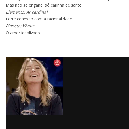
Mas não se engane, só carinha de santo.
Elemento: Ar cardinal
Forte conexão com a racionalidade.
Planeta: Vênus
O amor idealizado.