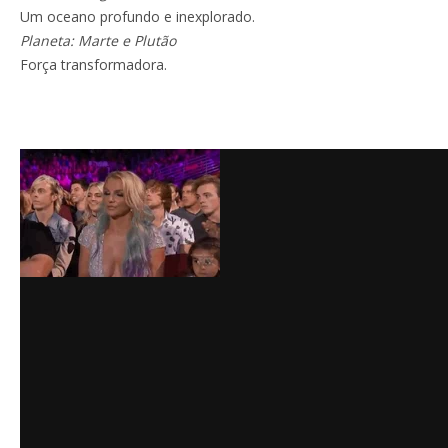
Um oceano profundo e inexplorado.
Planeta: Marte e Plutão
Força transformadora.