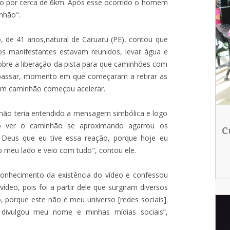
tado por cerca de 6km. Após esse ocorrido o homem
nhão".
 de 41 anos,natural de Caruaru (PE), contou que
os manifestantes estavam reunidos, levar água e
obre a liberação da pista para que caminhões com
 passar, momento em que começaram a retirar as
 um caminhão começou acelerar.
 não teria entendido a mensagem simbólica e logo
o ver o caminhão se aproximando agarrou os
C
a Deus que eu tive essa reação, porque hoje eu
o meu lado e veio com tudo", contou ele.
 conhecimento da existência do vídeo e confessou
ídeo, pois foi a partir dele que surgiram diversos
porque este não é meu universo [redes sociais].
e divulgou meu nome e minhas mídias sociais”,