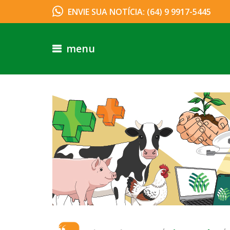
ENVIE SUA NOTÍCIA: (64) 9 9917-5445
menu