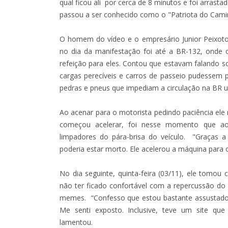
qual ficou ali por cerca de 8 minutos e foi arras
passou a ser conhecido como o "Patriota do Cami
O homem do vídeo e o empresário Junior Peixoto,
no dia da manifestação foi até a BR-132, onde 
refeição para eles. Contou que estavam falando s
cargas perecíveis e carros de passeio pudessem
pedras e pneus que impediam a circulação na BR
Ao acenar para o motorista pedindo paciência ele
começou acelerar, foi nesse momento que a
limpadores do pára-brisa do veículo. "Graças 
poderia estar morto. Ele acelerou a máquina para 
No dia seguinte, quinta-feira (03/11), ele tomou
não ter ficado confortável com a repercussão do v
memes. “Confesso que estou bastante assustado, 
Me senti exposto. Inclusive, teve um site qu
lamentou.