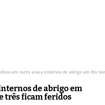
Idoso em surto ataca internos de abrigo em Rio Ver
 internos de abrigo em
 três ficam feridos