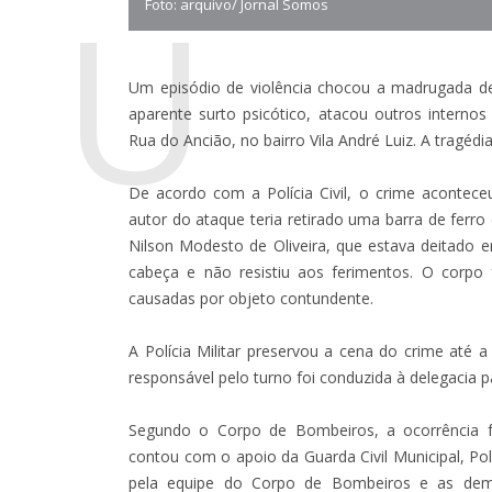
U
Foto: arquivo/ Jornal Somos
Um episódio de violência chocou a madrugada de
aparente surto psicótico, atacou outros internos
Rua do Ancião, no bairro Vila André Luiz. A tragé
De acordo com a Polícia Civil, o crime acontec
autor do ataque teria retirado uma barra de ferro
Nilson Modesto de Oliveira, que estava deitado e
cabeça e não resistiu aos ferimentos. O corpo
causadas por objeto contundente.
A Polícia Militar preservou a cena do crime até a
responsável pelo turno foi conduzida à delegacia 
Segundo o Corpo de Bombeiros, a ocorrência fo
contou com o apoio da Guarda Civil Municipal, Pol
pela equipe do Corpo de Bombeiros e as dem