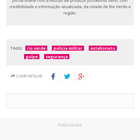
Jornal online com a missão de produzir jornalismo sério, com
credibilidade e informação atualizada, da cidade de Rio Verde e
região.
TAGS:
rio verde
policia militar
estelionato
golpe
segurança
COMPARTILHE:
PUBLICIDADE