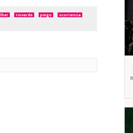
lher
rioverde
pmgo
ocorrencia
m