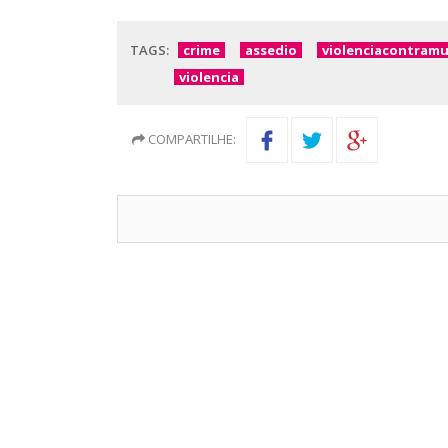
TAGS:
crime
assedio
violenciacontramu
violencia
COMPARTILHE: