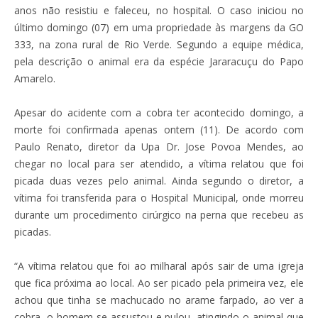
anos não resistiu e faleceu, no hospital. O caso iniciou no
último domingo (07) em uma propriedade às margens da GO
333, na zona rural de Rio Verde. Segundo a equipe médica,
pela descrição o animal era da espécie Jararacuçu do Papo
Amarelo.
Apesar do acidente com a cobra ter acontecido domingo, a
morte foi confirmada apenas ontem (11). De acordo com
Paulo Renato, diretor da Upa Dr. Jose Povoa Mendes, ao
chegar no local para ser atendido, a vítima relatou que foi
picada duas vezes pelo animal. Ainda segundo o diretor, a
vítima foi transferida para o Hospital Municipal, onde morreu
durante um procedimento cirúrgico na perna que recebeu as
picadas.
“A vítima relatou que foi ao milharal após sair de uma igreja
que fica próxima ao local. Ao ser picado pela primeira vez, ele
achou que tinha se machucado no arame farpado, ao ver a
cobra, o homem se assustou e pulou, atingindo o animal que