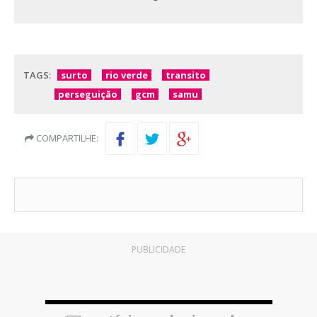
TAGS:
surto
rio verde
transito
perseguição
gcm
samu
COMPARTILHE:
PUBLICIDADE