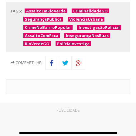
TAGS:
AssaltoEmRioVerde
CriminalidadeGO
SegurançaPública
ViolênciaUrbana
CrimeNoBairroPopular
InvestigaçãoPolicial
AssaltoComFaca
InsegurançaNasRuas
RioVerdeGO
PolíciaInvestiga
COMPARTILHE:
PUBLICIDADE