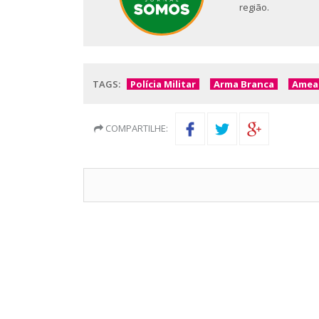
região.
TAGS:
Polícia Militar
Arma Branca
Amea
COMPARTILHE: