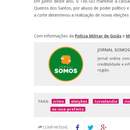
Em junho deste ano, o TRE-GO manteve a cassaç
Queiros dos Santos, por abuso de poder político 
a corte determinou a realização de novas eleições p
Com informações da
Polícia Militar de Goiás
e
M
JORNAL SOMOS
Jornal online com
credibilidade e i
região.
TAGS:
crime
eleições
turvelandia
ri
ex-vice-prefeito
COMPARTILHE: