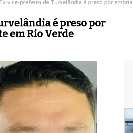
Ex-vice-prefeito de Turvelândia é preso por embri
urvelândia é preso por
te em Rio Verde