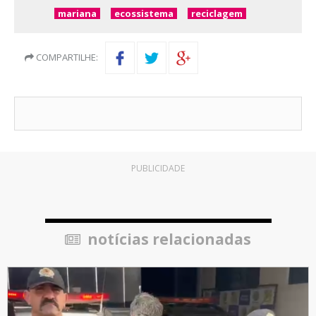
mariana
ecossistema
reciclagem
COMPARTILHE:
PUBLICIDADE
notícias relacionadas