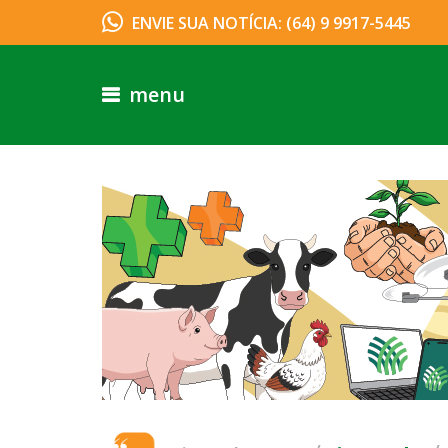
ENVIE SUA NOTÍCIA: (64) 9 9917-5445
menu