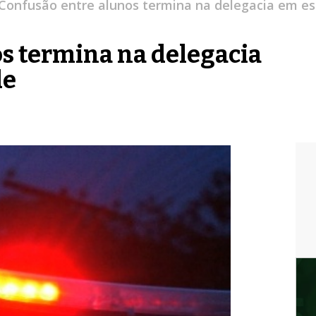
Confusão entre alunos termina na delegacia em es
s termina na delegacia
de