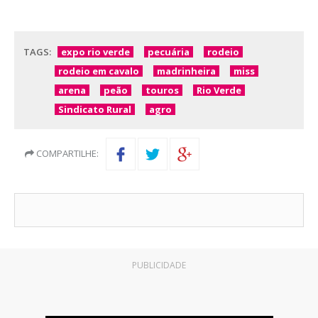
TAGS:
expo rio verde
pecuária
rodeio
rodeio em cavalo
madrinheira
miss
arena
peão
touros
Rio Verde
Sindicato Rural
agro
COMPARTILHE:
PUBLICIDADE