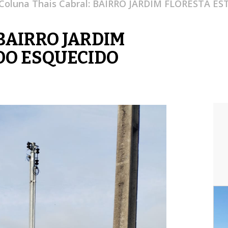
Coluna Thais Cabral: BAIRRO JARDIM FLORESTA 
: BAIRRO JARDIM
DO ESQUECIDO