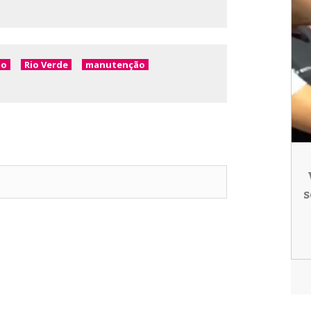
to
Rio Verde
manutenção
s