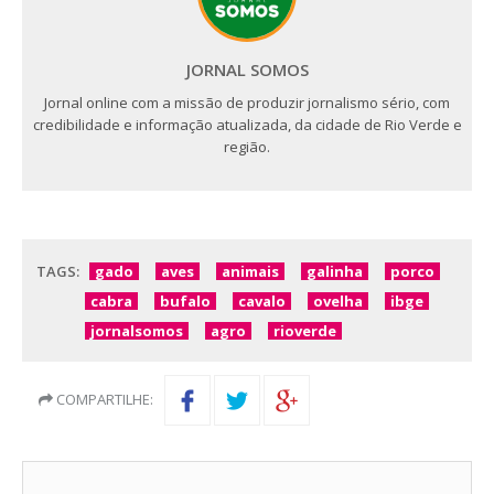
JORNAL SOMOS
Jornal online com a missão de produzir jornalismo sério, com
credibilidade e informação atualizada, da cidade de Rio Verde e
região.
TAGS:
gado
aves
animais
galinha
porco
cabra
bufalo
cavalo
ovelha
ibge
jornalsomos
agro
rioverde
COMPARTILHE: