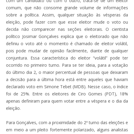
com um candidato ou com o outro, trata-se de um eleitor
comum, que não consome grande volume de informações
sobre a política. Assim, qualquer situação às vésperas da
eleição, pode fazer com que esse eleitor mude o voto ou
decida não comparecer nas seções eleitorais. O cientista
político Josimar Gonçalves explica que o eleitorado que não
definiu o voto até o momento é chamado de eleitor volátil,
pois pode mudar de opinião facilmente, diante de qualquer
conjuntura. Essa característica do eleitor “volátil” pode ter
ocorrido no primeiro turno. Para se ter ideia, para a votação
do último dia 2, o maior percentual de pessoas que deixaram
a decisão para a última hora está entre aqueles que haviam
declarado voto em Simone Tebet (MDB). Nesse caso, o índice
foi de 25%. Entre os eleitores de Ciro Gomes (PDT), 18%
apenas definiram para quem votar entre a véspera e o dia da
eleição.
Para Gonçalves, com a proximidade do 2º turno das eleições e
em meio a um pleito fortemente polarizado, alguns analistas