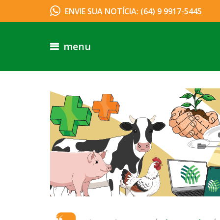
ENVIE SUA NOTÍCIA: (64) 9 9917-5445
menu