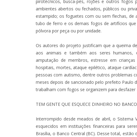
pirotécnicos, busca-pés, rojões e outros fogos
ambientes abertos ou fechados, públicos ou priva
estampido; os foguetes com ou sem flechas, de 
tubo de ferro e os demais fogos de artifícios qu
pólvora por peça ou por unidade.
Os autores do projeto justificam que a queima d
aos animais e também aos seres humanos, o
amputação de membros, estresse em crianças 
hospitais, mortes, ataque epilético, ataque card
pessoas com autismo, dentre outros problemas cor
meses depois de sancionado pelo prefeito Paulo 
trabalham com fogos se organizem para desfazer 
TEM GENTE QUE ESQUECE DINHEIRO NO BANCO
Interrompido desde meados de abril, o Sistema V
esquecidos em instituições financeiras para sere
Brasília, o Banco Central (BC). Desse total, estão