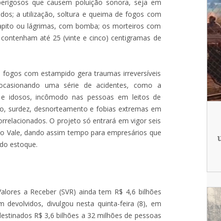
 perigosos que causem poluição sonora, seja em
dos; a utilização, soltura e queima de fogos com
apito ou lágrimas, com bomba; os morteiros com
e contenham até 25 (vinte e cinco) centigramas de
e fogos com estampido gera traumas irreversíveis
casionando uma série de acidentes, como a
e idosos, incômodo nas pessoas em leitos de
íaco, surdez, desnorteamento e fobias extremas em
relacionados. O projeto só entrará em vigor seis
do Vale, dando assim tempo para empresários que
do estoque.
alores a Receber (SVR) ainda tem R$ 4,6 bilhões
m devolvidos, divulgou nesta quinta-feira (8), em
 destinados R$ 3,6 bilhões a 32 milhões de pessoas