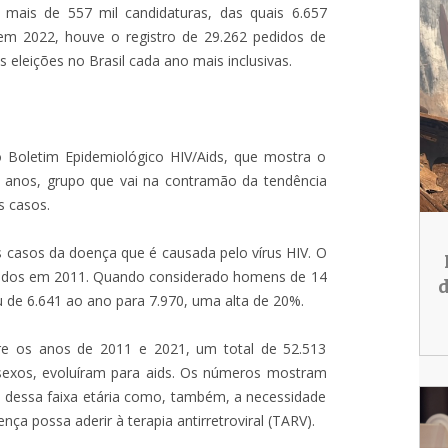
mais de 557 mil candidaturas, das quais 6.657
á em 2022, houve o registro de 29.262 pedidos de
 eleições no Brasil cada ano mais inclusivas.
o Boletim Epidemiológico HIV/Aids, que mostra o
9 anos, grupo que vai na contramão da tendência
s casos.
casos da doença que é causada pelo vírus HIV. O
tados em 2011. Quando considerado homens de 14
d
 de 6.641 ao ano para 7.970, uma alta de 20%.
re os anos de 2011 e 2021, um total de 52.513
sexos, evoluíram para aids. Os números mostram
dessa faixa etária como, também, a necessidade
ça possa aderir à terapia antirretroviral (TARV).