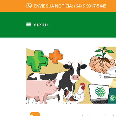
ENVIE SUA NOTÍCIA: (64) 9 9917-5445
menu