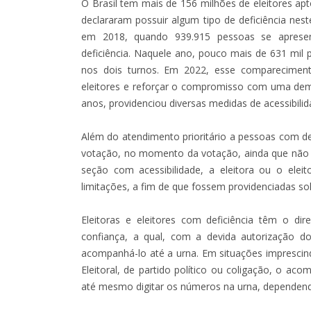
O Brasil tem mais de 156 milhões de eleitores apt
declararam possuir algum tipo de deficiência ne
em 2018, quando 939.915 pessoas se apresent
deficiência. Naquele ano, pouco mais de 631 mil 
nos dois turnos. Em 2022, esse comparecimen
eleitores e reforçar o compromisso com uma democr
anos, providenciou diversas medidas de acessibilid
Além do atendimento prioritário a pessoas com de
votação, no momento da votação, ainda que não 
seção com acessibilidade, a eleitora ou o elei
limitações, a fim de que fossem providenciadas 
Eleitoras e eleitores com deficiência têm o d
confiança, a qual, com a devida autorização d
acompanhá-lo até a urna. Em situações imprescindí
Eleitoral, de partido político ou coligação, o a
até mesmo digitar os números na urna, dependen