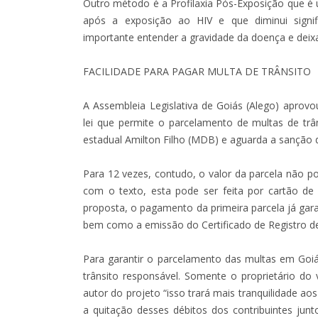
Outro método é a Profilaxia Pós-Exposição que 
após a exposição ao HIV e que diminui signif
importante entender a gravidade da doença e deixa
FACILIDADE PARA PAGAR MULTA DE TRÂNSITO
A Assembleia Legislativa de Goiás (Alego) aprov
lei que permite o parcelamento de multas de tr
estadual Amilton Filho (MDB) e aguarda a sanção 
Para 12 vezes, contudo, o valor da parcela não p
com o texto, esta pode ser feita por cartão de 
proposta, o pagamento da primeira parcela já gar
bem como a emissão do Certificado de Registro d
Para garantir o parcelamento das multas em Goiá
trânsito responsável. Somente o proprietário do
autor do projeto “isso trará mais tranquilidade ao
a quitação desses débitos dos contribuintes jun