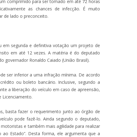
é um comprimido para ser tomado em até 72 horas
icativamente as chances de infecção. É muito
r de lado o preconceito.
ou em segunda e definitiva votação um projeto de
ânsito em até 12 vezes. A matéria é do deputado
do governador Ronaldo Caiado (União Brasil).
ode ser inferior a uma infração mínima. De acordo
crédito ou boleto bancário. Inclusive, segundo a
ante a liberação do veículo em caso de apreensão,
e Licenciamento.
s, basta fazer o requerimento junto ao órgão de
 veículo pode fazê-lo. Ainda segundo o deputado,
s motoristas e também mais agilidade para realizar
to ao Estado”. Desta forma, ele argumenta que a