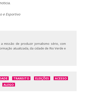
oticia.
co e Esportivo
 a missão de produzir jornalismo sério, com
nformação atualizada, da cidade de Rio Verde e
IDADE
TRANSITO
ELEIÇÕES
ACESSO
ALEGO