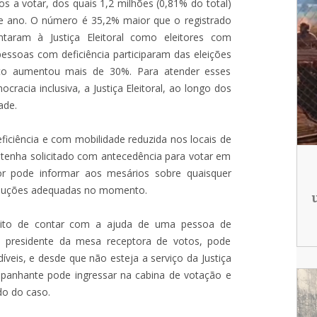
os a votar, dos quais 1,2 milhões (0,81% do total)
ste ano. O número é 35,2% maior que o registrado
aram à Justiça Eleitoral como eleitores com
pessoas com deficiência participaram das eleições
to aumentou mais de 30%. Para atender esses
acia inclusiva, a Justiça Eleitoral, ao longo dos
ade.
ficiência e com mobilidade reduzida nos locais de
tenha solicitado com antecedência para votar em
tor pode informar aos mesários sobre quaisquer
soluções adequadas no momento.
ireito de contar com a ajuda de uma pessoa de
o presidente da mesa receptora de votos, pode
veis, e desde que não esteja a serviço da Justiça
companhante pode ingressar na cabina de votação e
do do caso.