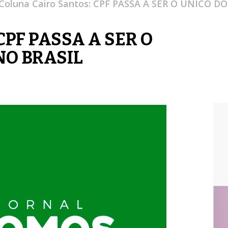
Coluna Cairo Santos: CPF PASSA A SER O ÚNICO
 CPF PASSA A SER O
NO BRASIL