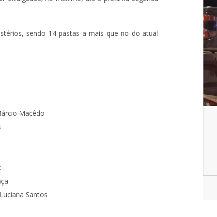
stérios, sendo 14 pastas a mais que no do atual
 Márcio Macêdo
s
k
nça
 Luciana Santos