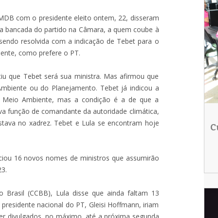
 MDB com o presidente eleito ontem, 22, disseram
 na bancada do partido na Câmara, a quem coube à
 sendo resolvida com a indicação de Tebet para o
iente, como prefere o PT.
iu que Tebet será sua ministra. Mas afirmou que
Ambiente ou do Planejamento. Tebet já indicou a
do Meio Ambiente, mas a condição é a de que a
ova função de comandante da autoridade climática,
stava no xadrez. Tebet e Lula se encontram hoje
C
nciou 16 novos nomes de ministros que assumirão
23.
 Brasil (CCBB), Lula disse que ainda faltam 13
presidente nacional do PT, Gleisi Hoffmann, iriam
ser divulgados, no máximo, até a próxima segunda