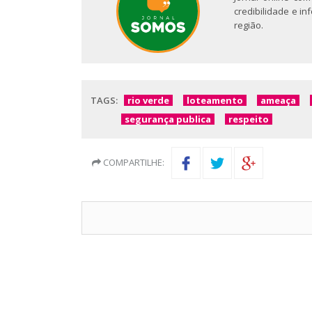
credibilidade e i
região.
TAGS:
rio verde
loteamento
ameaça
segurança publica
respeito
COMPARTILHE: