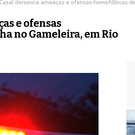
Casal denuncia ameaças e ofensas homofóbicas de 
as e ofensas
ha no Gameleira, em Rio