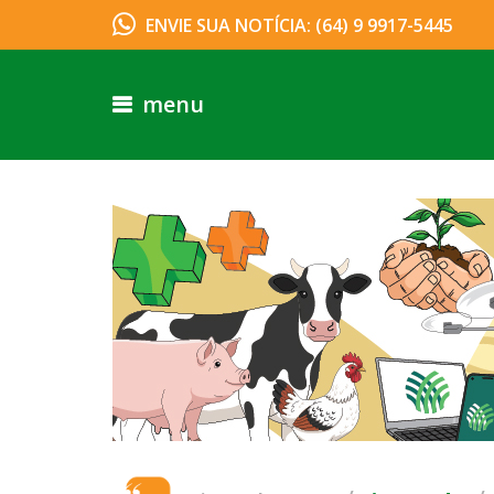
ENVIE SUA NOTÍCIA: (64) 9 9917-5445
menu