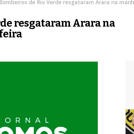
Bombeiros de Rio Verde resgataram Arara na manhã
rde resgataram Arara na
feira