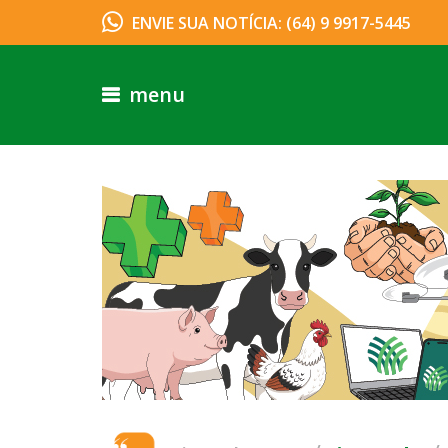
ENVIE SUA NOTÍCIA: (64) 9 9917-5445
menu