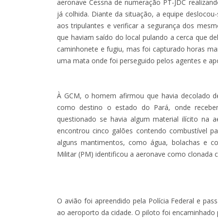
aeronave Cessna de numeração PT-JDC realizan
já colhida. Diante da situação, a equipe deslocou
aos tripulantes e verificar a segurança dos mes
que haviam saído do local pulando a cerca que de
caminhonete e fugiu, mas foi capturado horas mais
uma mata onde foi perseguido pelos agentes e após
À GCM, o homem afirmou que havia decolado de 
como destino o estado do Pará, onde receberi
questionado se havia algum material ilícito na
encontrou cinco galões contendo combustível p
alguns mantimentos, como água, bolachas e col
Militar (PM) identificou a aeronave como clonada
O avião foi apreendido pela Polícia Federal e p
ao aeroporto da cidade. O piloto foi encaminhado p