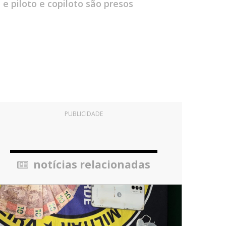
e piloto e copiloto são presos
PUBLICIDADE
notícias relacionadas