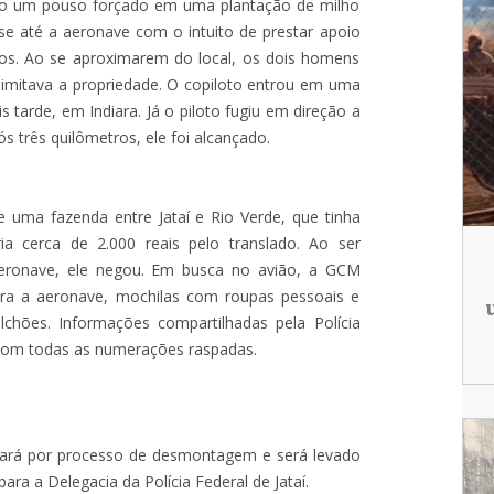
do um pouso forçado em uma plantação de milho
-se até a aeronave com o intuito de prestar apoio
mos. Ao se aproximarem do local, os dois homens
limitava a propriedade. O copiloto entrou em uma
 tarde, em Indiara. Já o piloto fugiu em direção a
 três quilômetros, ele foi alcançado.
uma fazenda entre Jataí e Rio Verde, que tinha
a cerca de 2.000 reais pelo translado. Ao ser
 aeronave, ele negou. Em busca no avião, a GCM
ara a aeronave, mochilas com roupas pessoais e
chões. Informações compartilhadas pela Polícia
 com todas as numerações raspadas.
assará por processo de desmontagem e será levado
ara a Delegacia da Polícia Federal de Jataí.