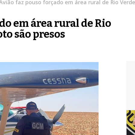
Avião faz pouso forçado em área rural de Rio Verde 
do em área rural de Rio
oto são presos