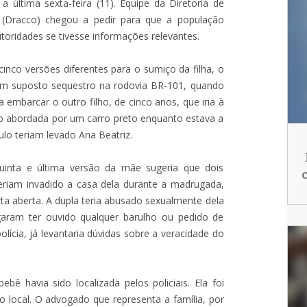
a última sexta-feira (11). Equipe da Diretoria de
(Dracco) chegou a pedir para que a população
toridades se tivesse informações relevantes.
cinco versões diferentes para o sumiço da filha, o
e um suposto sequestro na rodovia BR-101, quando
embarcar o outro filho, de cinco anos, que iria à
ido abordada por um carro preto enquanto estava a
lo teriam levado Ana Beatriz.
inta e última versão da mãe sugeria que dois
riam invadido a casa dela durante a madrugada,
ta aberta. A dupla teria abusado sexualmente dela
garam ter ouvido qualquer barulho ou pedido de
ícia, já levantaria dúvidas sobre a veracidade do
ê havia sido localizada pelos policiais. Ela foi
 local. O advogado que representa a família, por