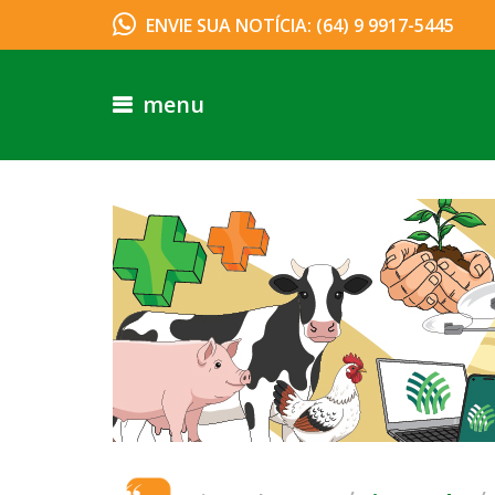
ENVIE SUA NOTÍCIA: (64) 9 9917-5445
menu