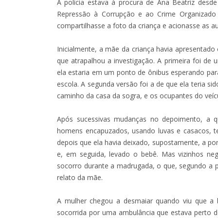
A polícia estava à procura de Ana Beatriz desde 
Repressão à Corrupção e ao Crime Organizado 
compartilhasse a foto da criança e acionasse as au
Inicialmente, a mãe da criança havia apresentado 
que atrapalhou a investigação. A primeira foi d
ela estaria em um ponto de ônibus esperando para 
escola. A segunda versão foi a de que ela teria s
caminho da casa da sogra, e os ocupantes do veícu
Após sucessivas mudanças no depoimento, a qu
homens encapuzados, usando luvas e casacos, te
depois que ela havia deixado, supostamente, a por
e, em seguida, levado o bebê. Mas vizinhos ne
socorro durante a madrugada, o que, segundo a pol
relato da mãe.
A mulher chegou a desmaiar quando viu que a beb
socorrida por uma ambulância que estava perto do